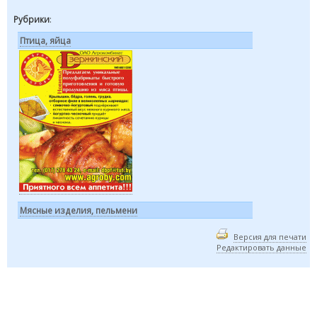
Рубрики
:
Птица, яйца
Мясные изделия, пельмени
Версия для печати
Редактировать данные