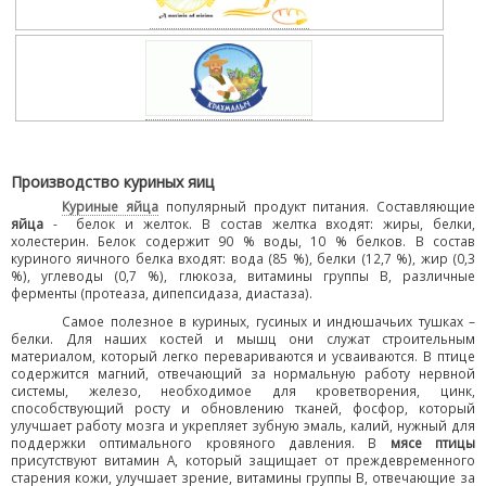
Производство куриных яиц
Куриные яйца
популярный продукт питания. Составляющие
яйца
-
белок и желток. В состав желтка входят: жиры, белки,
холестерин. Белок содержит 90 % воды, 10 % белков. В состав
куриного яичного белка входят: вода (85 %), белки (12,7 %), жир (0,3
%), углеводы (0,7 %), глюкоза, витамины группы В, различные
ферменты (протеаза, дипепсидаза, диастаза).
Самое полезное в куриных, гусиных и индюшачьих тушках –
белки. Для наших костей и мышц они служат строительным
материалом, который легко перевариваются и усваиваются. В птице
содержится магний, отвечающий за нормальную работу нервной
системы, железо, необходимое для кроветворения, цинк,
способствующий росту и обновлению тканей, фосфор, который
улучшает работу мозга и укрепляет зубную эмаль, калий, нужный для
поддержки оптимального кровяного давления. В
мясе птицы
присутствуют витамин А, который защищает от преждевременного
старения кожи, улучшает зрение, витамины группы В, отвечающие за