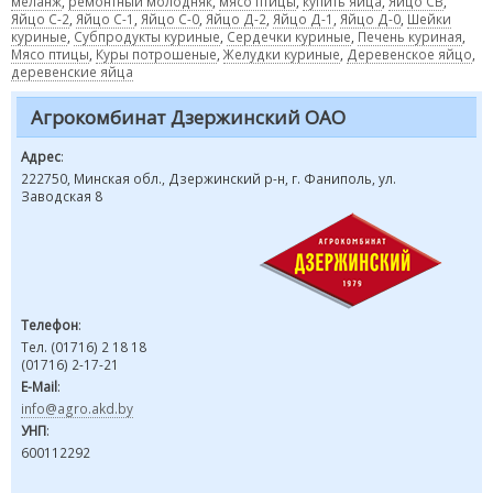
меланж
,
ремонтный молодняк
,
мясо птицы
,
купить яйца
,
Яйцо СВ
,
Яйцо С-2
,
Яйцо С-1
,
Яйцо С-0
,
Яйцо Д-2
,
Яйцо Д-1
,
Яйцо Д-0
,
Шейки
куриные
,
Субпродукты куриные
,
Сердечки куриные
,
Печень куриная
,
Мясо птицы
,
Куры потрошеные
,
Желудки куриные
,
Деревенское яйцо
,
деревенские яйца
Агрокомбинат Дзержинский ОАО
Адрес
:
222750, Минская обл., Дзержинский р-н, г. Фаниполь, ул.
Заводская 8
Телефон
:
Тел. (01716) 2 18 18
(01716) 2-17-21
E-Mail
:
info@agro.akd.by
УНП
:
600112292