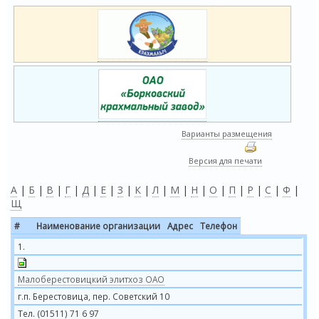
Варианты размещения
Версия для печати
А
|
Б
|
В
|
Г
|
Д
|
Е
|
З
|
К
|
Л
|
М
|
Н
|
О
|
П
|
Р
|
С
|
Ф
|
Щ
#
Наименование организации
Адрес
Телефон
1.
Малоберестовицкий элитхоз ОАО
г.п. Берестовица, пер. Советский 10
Тел. (01511) 71 6 97