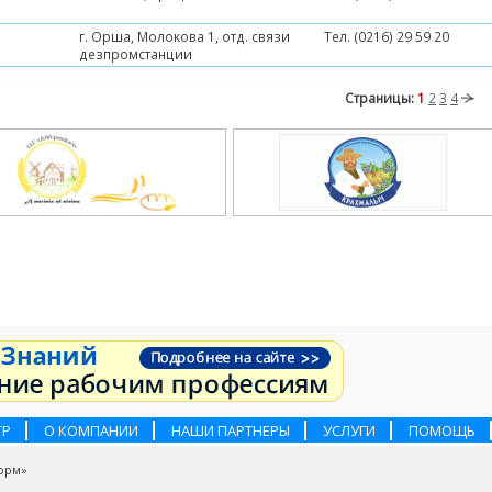
г. Орша, Молокова 1, отд. связи
Тел. (0216) 29 59 20
дезпромстанции
Страницы:
1
2
3
4
ТР
О КОМПАНИИ
НАШИ ПАРТНЕРЫ
УСЛУГИ
ПОМОЩЬ
орм»