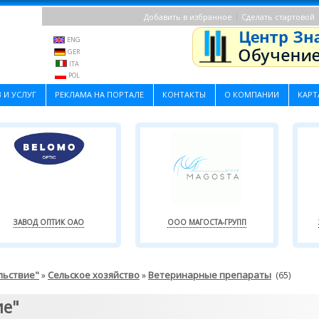
|
Добавить в избранное
Сделать стартовой
ENG
GER
ITA
POL
 И УСЛУГ
РЕКЛАМА НА ПОРТАЛЕ
КОНТАКТЫ
О КОМПАНИИ
КАРТ
ЗАВОД ОПТИК ОАО
ООО МАГОСТА-ГРУПП
льствие"
Сельское хозяйство
Ветеринарные препараты
»
»
(65)
ие"