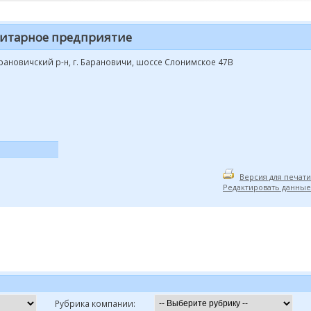
нитарное предприятие
арановичский р-н, г. Барановичи, шоссе Слонимское 47В
Версия для печати
Редактировать данные
Рубрика компании: