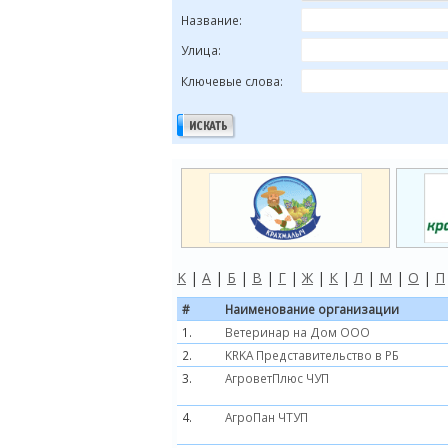
Название:
Улица:
Ключевые слова:
K
|
А
|
Б
|
В
|
Г
|
Ж
|
К
|
Л
|
М
|
О
|
П
#
Наименование организации
1.
Ветеринар на Дом ООО
2.
KRKA Представительство в РБ
3.
АгроветПлюс ЧУП
4.
АгроПан ЧТУП