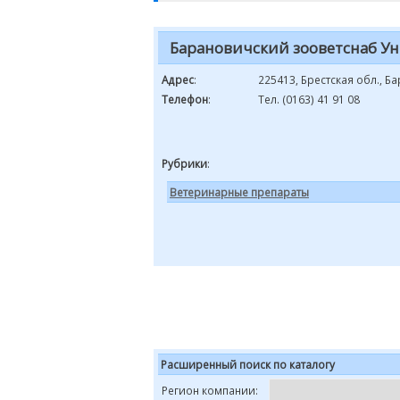
Барановичский зооветснаб У
Адрес
:
225413, Брестская обл., Б
Телефон
:
Тел. (0163) 41 91 08
Рубрики
:
Ветеринарные препараты
Расширенный поиск по каталогу
Регион компании: