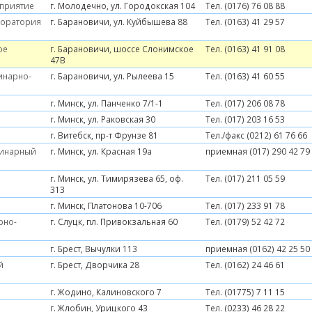
дприятие
г. Молодечно, ул. Городокская 104
Тел. (0176) 76 08 88
боратория
г. Барановичи, ул. Куйбышева 88
Тел. (0163) 41 29 57
ое
г. Барановичи, шоссе Слонимское
Тел. (0163) 41 91 08
47В
инарно-
г. Барановичи, ул. Рылеева 15
Тел. (0163) 41 60 55
г. Минск, ул. Панченко 7/1-1
Тел. (017) 206 08 78
г. Минск, ул. Раковская 30
Тел. (017) 203 16 53
г. Витебск, пр-т Фрунзе 81
Тел./факс (0212) 61 76 66
ринарный
г. Минск, ул. Красная 19а
приемная (017) 290 42 79
г. Минск, ул. Тимирязева 65, оф.
Тел. (017) 211 05 59
313
г. Минск, Платонова 10-706
Тел. (017) 233 91 78
рно-
г. Слуцк, пл. Привокзальная 60
Тел. (0179) 52 42 72
г. Брест, Вычулки 113
приемная (0162) 42 25 50
й
г. Брест, Дворчика 28
Тел. (0162) 24 46 61
г. Жодино, Калиновского 7
Тел. (01775) 7 11 15
г. Жлобин, Урицкого 43
Тел. (0233) 46 28 22