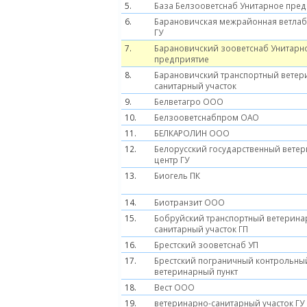
5.
База Белзооветснаб Унитарное пре
6.
Барановичская межрайонная ветла
ГУ
7.
Барановичский зооветснаб Унитарн
предприятие
8.
Барановичский транспортный ветер
санитарный участок
9.
Белветагро ООО
10.
Белзооветснабпром ОАО
11.
БЕЛКАРОЛИН ООО
12.
Белорусский государственный вете
центр ГУ
13.
Биогель ПК
14.
Биотранзит ООО
15.
Бобруйский транспортный ветерина
санитарный участок ГП
16.
Брестский зооветснаб УП
17.
Брестский пограничный контрольны
ветеринарный пункт
18.
Вест ООО
19.
ветеринарно-санитарный участок ГУ