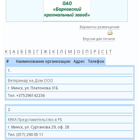
Варианты размещения
Версия для печати
K
|
А
|
Б
|
В
|
Г
|
Ж
|
К
|
Л
|
М
|
О
|
П
|
Р
|
С
|
Т
#
Наименование организации
Адрес
Телефон
1.
Ветеринар на Дом ООО
г. Минск, ул. Платонова 31Б
Тел. +375296142236
2.
KRKA Представительство в РБ
г. Минск, ул. Сурганова 29, оф. 28
Тел. (017) 290 05 11