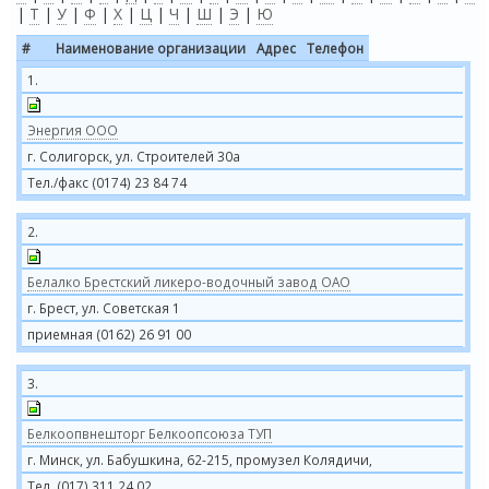
|
Т
|
У
|
Ф
|
Х
|
Ц
|
Ч
|
Ш
|
Э
|
Ю
#
Наименование организации
Адрес
Телефон
1.
Энергия ООО
г. Солигорск, ул. Строителей 30а
Тел./факс (0174) 23 84 74
2.
Белалко Брестский ликеро-водочный завод ОАО
г. Брест, ул. Советская 1
приемная (0162) 26 91 00
3.
Белкоопвнешторг Белкоопсоюза ТУП
г. Минск, ул. Бабушкина, 62-215, промузел Колядичи,
Тел. (017) 311 24 02