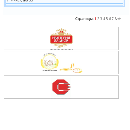
г. Минск, а/я 55
Страницы:
1
2
3
4
5
6
7
8