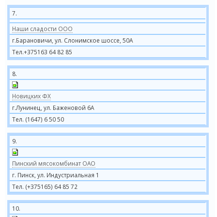
7.
Наши cладости ООО
г.Барановичи, ул. Слонимское шоссе, 50А
Тел.+375163 64 82 85
8.
Новицких ФХ
г.Лунинец, ул. Баженовой 6А
Тел. (1647) 6 50 50
9.
Пинский мясокомбинат ОАО
г. Пинск, ул. Индустриальная 1
Тел. (+375165) 64 85 72
10.