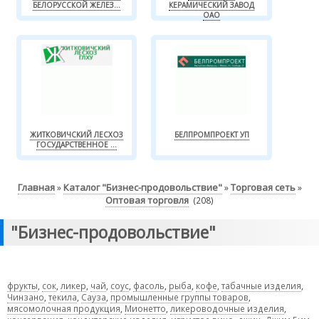
БЕЛОРУССКОЙ ЖЕЛЕЗ...
КЕРАМИЧЕСКИЙ ЗАВОД
ОАО
ЖИТКОВИЧСКИЙ ЛЕСХОЗ
БЕЛПРОМПРОЕКТ УП
ГОСУДАРСТВЕННОЕ ...
Главная
Каталог "Бизнес-продовольствие"
Торговая сеть
»
»
»
Оптовая торговля
(208)
"Бизнес-продовольствие"
фрукты
,
сок
,
ликер
,
чай
,
соус
,
фасоль
,
рыба
,
кофе
,
табачные изделия
,
Чинзано
,
текила
,
Сауза
,
промышленные группы товаров
,
мясомолочная продукция
,
Мионетто
,
ликероводочные изделия
,