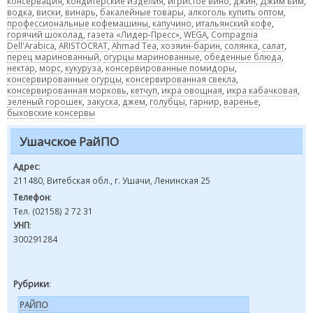
консервация
,
кондитерские изделия
,
игристое вино
,
джин
,
Джим Бим
,
водка
,
виски
,
винарь
,
бакалейные товары
,
алкоголь купить оптом
,
профессиональные кофемашины
,
капучино
,
итальянский кофе
,
горячий шоколад
,
газета «Лидер-Пресс»
,
WEGA
,
Compagnia
Dell'Arabica
,
ARISTOCRAT
,
Ahmad Tea
,
хозяин-барин
,
солянка
,
салат
,
перец маринованный
,
огурцы маринованные
,
обеденные блюда
,
нектар
,
морс
,
кукуруза
,
консервированные помидоры
,
консервированные огурцы
,
консервированная свекла
,
консервированная морковь
,
кетчуп
,
икра овощная
,
икра кабачковая
,
зеленый горошек
,
закуска
,
джем
,
голубцы
,
гарнир
,
варенье
,
быховские консервы
Ушачское РайПО
Адрес
:
211480, Витебская обл., г. Ушачи, Ленинская 25
Телефон
:
Тел. (02158) 2 72 31
УНП
:
300291284
Рубрики
:
РАЙПО