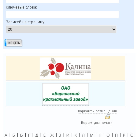
Ключевые слова:
Записей на страницу:
Варианты размещения
Версия для печати
А
|
Б
|
В
|
Г
|
Д
|
Е
|
Ж
|
З
|
И
|
К
|
Л
|
М
|
Н
|
О
|
П
|
Р
|
С