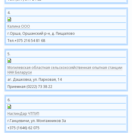
4.
Калина ООО
г.Орша, Оршанский р-н, д. Пищалово
Тел.+375 216 54 81 68
5.
Могилевская областная сельскохозяйственная опытная станции
НАН Беларуси
аг. Дашковка, ул. Парковая, 14
Приемная (0222) 73 38 22
6.
НастинДар ЧТПУП
г.Ганцевичи, ул. Монтажников 3а
+375 (1646) 62 075