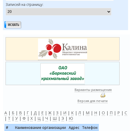
Записей на страницу:
Варианты размещения
Версия для печати
А
|
Б
|
В
|
Г
|
Д
|
Е
|
Ж
|
З
|
И
|
К
|
Л
|
М
|
Н
|
О
|
П
|
Р
|
С
|
Т
|
У
|
Ф
|
Х
|
Ц
|
Ч
|
Ш
|
Э
|
Ю
#
Наименование организации
Адрес
Телефон