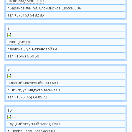
Наши cладости ООО
г.Барановичи, ул. Слонимское шоссе, 50А
Тел.+375163 64 82 85
8.
Новицких ФХ
г.Лунинец, ул. Баженовой 6А
Тел. (1647) 6 50 50
9.
Пинский мясокомбинат ОАО
г. Пинск, ул. Индустриальная 1
Тел. (+375165) 64 85 72
10.
Слуцкий уксусный завод ОАО
д. Покрашево, Заводская 1