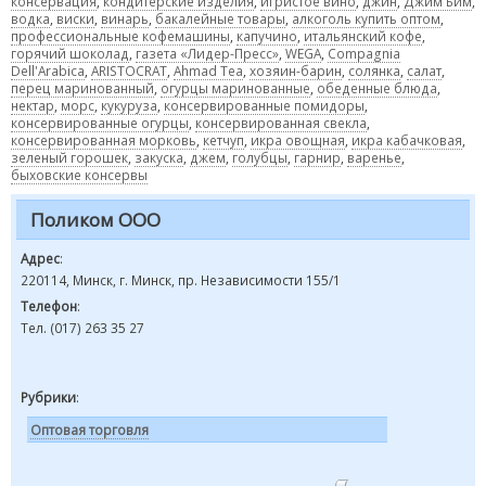
консервация
,
кондитерские изделия
,
игристое вино
,
джин
,
Джим Бим
,
водка
,
виски
,
винарь
,
бакалейные товары
,
алкоголь купить оптом
,
профессиональные кофемашины
,
капучино
,
итальянский кофе
,
горячий шоколад
,
газета «Лидер-Пресс»
,
WEGA
,
Compagnia
Dell'Arabica
,
ARISTOCRAT
,
Ahmad Tea
,
хозяин-барин
,
солянка
,
салат
,
перец маринованный
,
огурцы маринованные
,
обеденные блюда
,
нектар
,
морс
,
кукуруза
,
консервированные помидоры
,
консервированные огурцы
,
консервированная свекла
,
консервированная морковь
,
кетчуп
,
икра овощная
,
икра кабачковая
,
зеленый горошек
,
закуска
,
джем
,
голубцы
,
гарнир
,
варенье
,
быховские консервы
Поликом ООО
Адрес
:
220114, Минск, г. Минск, пр. Независимости 155/1
Телефон
:
Тел. (017) 263 35 27
Рубрики
:
Оптовая торговля