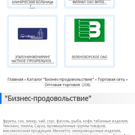
КЛИНИЧЕСКАЯ БОЛЬНИЦА
ФИЛИАЛ ОАО ВИТЕБ...
Г....
ЭТАЛОНИНЖЕНИРИНГ
ЗЕЛЕНОБОРСКОЕ ОАО
ЧАСТНОЕ СТРОИТЕЛЬНОЕ...
Главная
Каталог "Бизнес-продовольствие"
Торговая сеть
»
»
»
Оптовая торговля
(208)
"Бизнес-продовольствие"
фрукты
,
сок
,
ликер
,
чай
,
соус
,
фасоль
,
рыба
,
кофе
,
табачные изделия
,
Чинзано
,
текила
,
Сауза
,
промышленные группы товаров
,
мясомолочная продукция
,
Мионетто
,
ликероводочные изделия
,