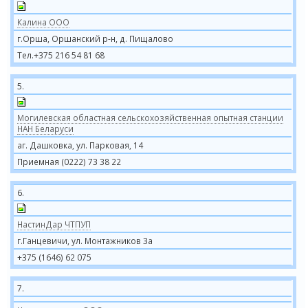
Калина ООО
г.Орша, Оршанский р-н, д. Пищалово
Тел.+375 216 54 81 68
5.
Могилевская областная сельскохозяйственная опытная станции
НАН Беларуси
аг. Дашковка, ул. Парковая, 14
Приемная (0222) 73 38 22
6.
НастинДар ЧТПУП
г.Ганцевичи, ул. Монтажников 3а
+375 (1646) 62 075
7.