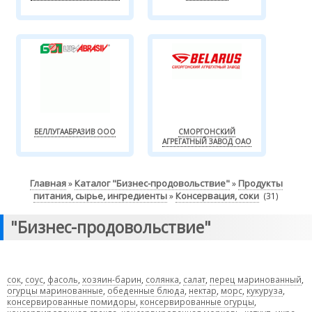
БЕЛЛУГААБРАЗИВ ООО
СМОРГОНСКИЙ
АГРЕГАТНЫЙ ЗАВОД ОАО
Главная
Каталог "Бизнес-продовольствие"
Продукты
»
»
питания, сырье, ингредиенты
Консервация, соки
»
(31)
"Бизнес-продовольствие"
сок
,
соус
,
фасоль
,
хозяин-барин
,
солянка
,
салат
,
перец маринованный
,
огурцы маринованные
,
обеденные блюда
,
нектар
,
морс
,
кукуруза
,
консервированные помидоры
,
консервированные огурцы
,