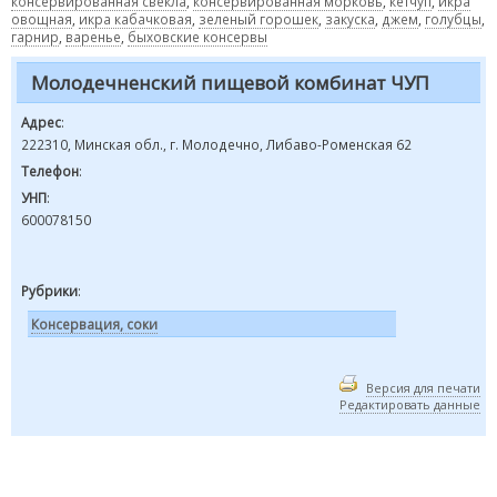
консервированная свекла
,
консервированная морковь
,
кетчуп
,
икра
овощная
,
икра кабачковая
,
зеленый горошек
,
закуска
,
джем
,
голубцы
,
гарнир
,
варенье
,
быховские консервы
Молодечненский пищевой комбинат ЧУП
Адрес
:
222310, Минская обл., г. Молодечно, Либаво-Роменская 62
Телефон
:
УНП
:
600078150
Рубрики
:
Консервация, соки
Версия для печати
Редактировать данные