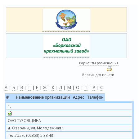
Варианты размещения
Версия для печати
А
|
Б
|
В
|
Г
|
Е
|
Ж
|
К
|
Л
|
М
|
О
|
П
|
Р
|
С
#
Наименование организации
Адрес
Телефон
1.
ОАО ТУРОВЩИНА
д. Озераны, ул. Молодежная 1
Тел./факс (02353) 5 33 43