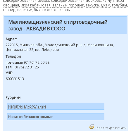
консервированная свекла
,
консервированная морковь
,
кетчуп
,
икра
овощная
,
икра кабачковая
,
зеленый горошек
,
закуска
,
джем
,
голубцы
,
гарнир
,
варенье
,
быховские консервы
Малиновщизненский спиртоводочный
завод - АКВАДИВ СООО
Адрес
:
222315, Минская обл., Молодечненский р-н, д. Малиновщина,
Центральная 22, п/о Лебедево
Телефон
:
приемная (0176) 72 00 98
Тел. (0176) 72 31 25
УНП
:
600391513
Рубрики
:
Напитки алкогольные
Напитки безалкогольные
Версия для печати