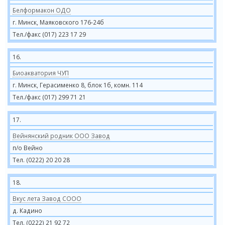
Белформакон ОДО
г. Минск, Маяковского 176-24б
Тел./факс (017) 223 17 29
16.
Биоакватория ЧУП
г. Минск, Герасименко 8, блок 1б, комн. 114
Тел./факс (017) 299 71 21
17.
Вейнянский родник ООО Завод
п/о Вейно
Тел. (0222) 20 20 28
18.
Вкус лета Завод СООО
д. Кадино
Тел. (0222) 21 92 72