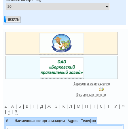
Варианты размещения
Версия для печати
2
|
А
|
Б
|
В
|
Г
|
Д
|
Ж
|
З
|
К
|
Л
|
М
|
Н
|
П
|
С
|
Т
|
У
|
Ф
|
Ч
|
Э
#
Наименование организации
Адрес
Телефон