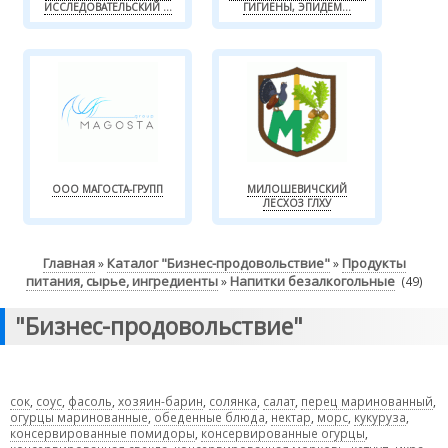
ИССЛЕДОВАТЕЛЬСКИЙ ...
ГИГИЕНЫ, ЭПИДЕМ...
ООО МАГОСТА-ГРУПП
МИЛОШЕВИЧСКИЙ
ЛЕСХОЗ ГЛХУ
Главная
Каталог "Бизнес-продовольствие"
Продукты
»
»
питания, сырье, ингредиенты
Напитки безалкогольные
»
(49)
"Бизнес-продовольствие"
сок
,
соус
,
фасоль
,
хозяин-барин
,
солянка
,
салат
,
перец маринованный
,
огурцы маринованные
,
обеденные блюда
,
нектар
,
морс
,
кукуруза
,
консервированные помидоры
,
консервированные огурцы
,