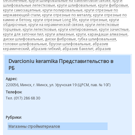
бесконечные
,
круги шлифовальные на бакелитовой связке
,
круги
шлифовальные лепестковые
,
круги шлифовальные
,
круги фибровые
,
круги самозацепные
,
круги полировальные
,
круги отрезные по
нержавеющей стали
,
круги отрезные по металлу
,
круги отрезные по
камню и бетону
,
круги отрезные Long life
,
круги отрезные
,
круги
обдирочные
,
круги на керамической связке
,
круги лепестковые
торцевые
,
круги лепестковые
,
круги клетированные
,
круги зачистные
,
круги для заточки пил
,
круги алмазные
,
круги
,
карандаши алмазные
,
диски шлифовальные
,
диски фибровые
,
губка шлифовальная
,
головки шлифовальные
,
бруски шлифовальные
,
абразив
керамический
,
абразив гибкий
,
абразив бакелит
,
абразив
Dvarcioniu keramika Представительство в
РБ
Адрес
:
220056, Минск, г. Минск, ул. Уручская 19 (ЦРСМ, пав. № 10Г)
Телефон
:
Тел. (017) 286 68 30
Рубрики
:
Магазины стройматериалов