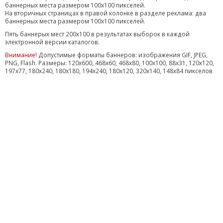
баннерных места размером 100х100 пикселей.
На вторичных страницах в правой колонке в разделе реклама: два
баннерных места размером 100х100 пикселей.
Пять баннерых мест 200х100 в результатах выборок в каждой
электронной версии каталогов.
Внимание!
Допустимые форматы баннеров: изображения GIF, JPEG,
PNG, Flash. Размеры: 120x600, 468x60, 468x80, 100x100, 88x31, 120x120,
197x77, 180x240, 180x180, 194x240, 180x120, 320x140, 148x84 пикселов