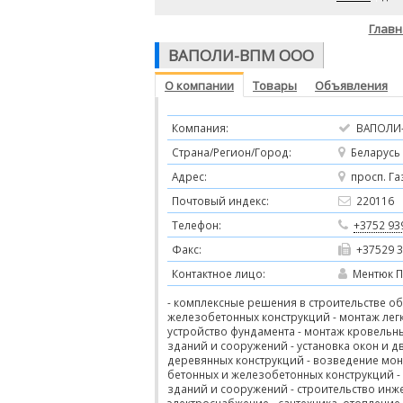
Главн
ВАПОЛИ-ВПМ ООО
О компании
Товары
Объявления
Компания:
ВАПОЛИ
Страна/Регион/Город:
Беларусь 
Адрес:
просп. Газ
Почтовый индекс:
220116
Телефон:
+3752 93
Факс:
+37529 
Контактное лицо:
Ментюк П
- комплексные решения в строительстве о
железобетонных конструкций - монтаж лег
устройство фундамента - монтаж кровельн
зданий и сооружений - установка окон и д
деревянных конструкций - возведение мон
бетонных и железобетонных конструкций -
зданий и сооружений - строительство инж