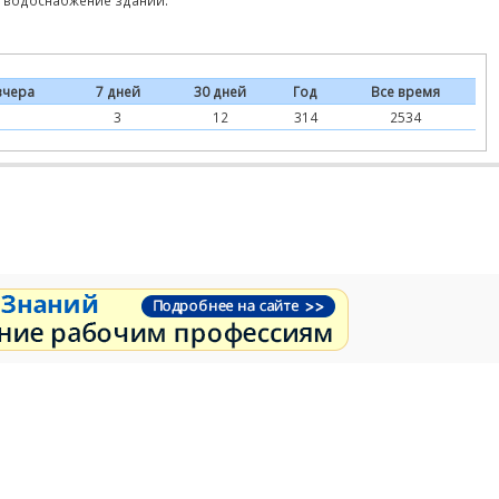
е, водоснабжение зданий.
вчера
7 дней
30 дней
Год
Все время
1
3
12
314
2534