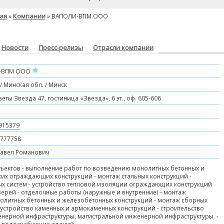
ая
Компании
»
» ВАПОЛИ-ВПМ ООО
Новости
Пресс-релизы
Отрасли компании
-ВПМ ООО
/ Минская обл. / Минск
еты Звезда 47, гостиница «Звезда», 6 эт., оф. 605-606
915379
3777758
авел Романович
бъектов - выполнение работ по возведению монолитных бетонных и
ких ограждающих конструкций - монтаж стальных конструкций -
ых систем - устройство тепловой изоляции ограждающих конструкций
верей - отделочные работы (наружные и внутренние) - монтаж
олитных бетонных и железобетонных конструкций - монтаж сборных
 устройство каменных и армокаменных конструкций - строительство
енерной инфраструктуры, магистральной инженерной инфраструктуры. -