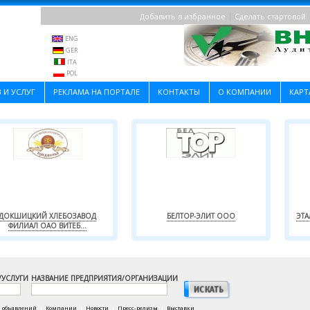
|
Добавить в избранное
Сделать стартовой
ENG
GER
ITA
POL
 И УСЛУГ
РЕКЛАМА НА ПОРТАЛЕ
КОНТАКТЫ
О КОМПАНИИ
КАРТ
ДОКШИЦКИЙ ХЛЕБОЗАВОД
БЕЛТОР-ЭЛИТ ООО
ЭТ
ФИЛИАЛ ОАО ВИТЕБ...
/УСЛУГИ
НАЗВАНИЕ ПРЕДПРИЯТИЯ/ОРГАНИЗАЦИИ
а объявлений
|
Компании
|
Новости
|
Пресс-релизы
|
Выставки