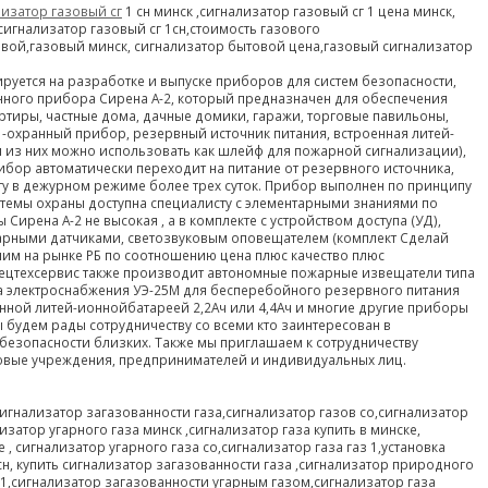
лизатор газовый сг
1 сн минск ,сигнализатор газовый сг 1 цена минск,
сигнализатор газовый сг 1сн,стоимость газового
вой,газовый минск, сигнализатор бытовой цена,газовый сигнализатор
ируется на разработке и выпуске приборов для систем безопасности,
анного прибора Сирена А-2, который предназначен для обеспечения
ртиры, частные дома, дачные домики, гаражи, торговые павильоны,
-охранный прибор, резервный источник питания, встроенная литей-
 из них можно использовать как шлейф для пожарной сигнализации),
ибор автоматически переходит на питание от резервного источника,
у в дежурном режиме более трех суток. Прибор выполнен по принципу
системы охраны доступна специалисту с элементарными знаниями по
Сирена А-2 не высокая , а в комплекте с устройством доступа (УД),
рными датчиками, светозвуковым оповещателем (комплект Сделай
шим на рынке РБ по соотношению цена плюс качество плюс
ецтехсервис также производит автономные пожарные извещатели типа
ва электроснабжения УЭ-25М для бесперебойного резервного питания
роенной литей-ионнойбатареей 2,2Ач или 4,4Ач и многие другие приборы
 будем рады сотрудничеству со всеми кто заинтересован в
безопасности близких. Также мы приглашаем к сотрудничеству
овые учреждения, предпринимателей и индивидуальных лиц.
сигнализатор загазованности газа,сигнализатор газов со,сигнализатор
изатор угарного газа минск ,сигнализатор газа купить в минске,
 , сигнализатор угарного газа со,сигнализатор газа газ 1,установка
1сн, купить сигнализатор загазованности газа ,сигнализатор природного
 01,сигнализатор загазованности угарным газом,сигнализатор газа