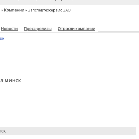
я
Компании
»
» Запспецтехсервис ЗАО
Новости
Пресс-релизы
Отрасли компании
ск
на минск
нск