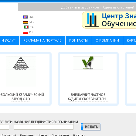
|
Добавить в избранное
Сделать стартовой
ENG
GER
ITA
POL
 И УСЛУГ
РЕКЛАМА НА ПОРТАЛЕ
КОНТАКТЫ
О КОМПАНИИ
КАРТ
БОЛЬСКИЙ КЕРАМИЧЕСКИЙ
ВНЕШАУДИТ ЧАСТНОЕ
ЗАВОД ОАО
АУДИТОРСКОЕ УНИТАРН...
/УСЛУГИ
НАЗВАНИЕ ПРЕДПРИЯТИЯ/ОРГАНИЗАЦИИ
а объявлений
|
Компании
|
Новости
|
Пресс-релизы
|
Выставки