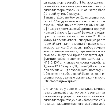
сигнализатор газовый сг 1 беларусь
,сигна
газовый сигнализатор загазованности, со,
сигнализатора,газовый сигнализатор быто
бытовой купить беларусь,
Запспецтехсервис
более 12 лет специализ
так в 2016 году освоил производство охр
охраны небольших объектов,таких как: ква
офисы. В едином малогабаритном корпусе 
ионная батарея. Два шлейфа охраны (один
при отсутствии основного питания 230В пр
который обеспечивает непрерывную работ
“Сделай сам” , так что монтаж и наладка 
электротехнике. Стоимость прибора охраны 
электронными ключами, охранными и пожа
сам) до 2000рублей. Прибор является луч
функциональная наполненность.ЗАО Запсп
ИП212-25М с питанием от кроны, устройст
1_)ном=12В, 1нагр.=0,ЗА, lmax=0,4A с вст
для обеспечения безопасности.Поэтому мы
обеспечении собственной безопасности и 
специализированные организации и торг
ЗАО Запспецтехсервис
Сигнализатор угарного газа купить минск,
газа сг,сигнализатор горючих газов,сигнал
сигнализатор угарного газа купить в минске
сигнализатора газа,сигнализатор газа сг 
газа,сигнализатор угарного газа зорд угс