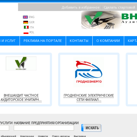
|
Добавить в избранное
Сделать стартовой
ENG
GER
ITA
POL
 И УСЛУГ
РЕКЛАМА НА ПОРТАЛЕ
КОНТАКТЫ
О КОМПАНИИ
КАРТ
ВНЕШАУДИТ ЧАСТНОЕ
ГРОДНЕНСКИЕ ЭЛЕКТРИЧЕСКИЕ
АУДИТОРСКОЕ УНИТАРН...
СЕТИ ФИЛИАЛ...
/УСЛУГИ
НАЗВАНИЕ ПРЕДПРИЯТИЯ/ОРГАНИЗАЦИИ
а объявлений
|
Компании
|
Новости
|
Пресс-релизы
|
Выставки