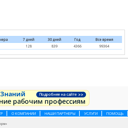
чера
7 дней
30 дней
Год
Все время
128
839
4366
99364
ТР
О КОМПАНИИ
НАШИ ПАРТНЕРЫ
УСЛУГИ
ПОМОЩЬ
орм»