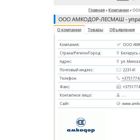
Главная
Компании
»
» ООО
ООО АМКОДОР-ЛЕСМАШ - упра
О компании
Товары
Объявления
Компания:
ООО АМК
Страна/Регион/Город:
Беларусь /
Адрес:
ул. Минска
Почтовый индекс:
223141
Телефон:
+3751774
Факс:
+3751774
Контактное лицо:
. . .
Сайт:
www.amko