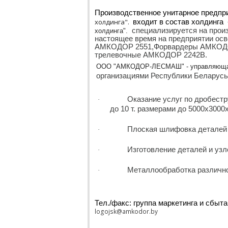
Производственное унитарное предпр
холдинга".
входит в состав холдинга
специализируется на прои
холдинга".
настоящее время на предприятии ос
АМКОДОР 2551,Форвардеры АМКОДО
трелевочные АМКОДОР 2242В.
ООО "АМКОДОР-ЛЕСМАШ" - управляющая
организациями Республики Беларус
Оказание услуг по дробестр
·
до 10 т. размерами до 5000х300
Плоская шлифовка деталей 
·
Изготовление деталей и узл
·
Металлообработка различно
·
Тел./факс: группа маркетинга и сбыта
logojsk@amkodor.by