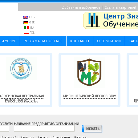
|
Добавить в избранное
Сделать стартовой
ENG
GER
ITA
POL
 И УСЛУГ
РЕКЛАМА НА ПОРТАЛЕ
КОНТАКТЫ
О КОМПАНИИ
КАРТ
ЖЛОБИНСКАЯ ЦЕНТРАЛЬНАЯ
МИЛОШЕВИЧСКИЙ ЛЕСХОЗ ГЛХУ
РАЙОННАЯ БОЛЬН...
ПР
/УСЛУГИ
НАЗВАНИЕ ПРЕДПРИЯТИЯ/ОРГАНИЗАЦИИ
а объявлений
|
Компании
|
Новости
|
Пресс-релизы
|
Выставки