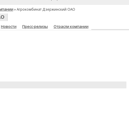
мпании
» Агрокомбинат Дзержинский ОАО
АО
Новости
Пресс-релизы
Отрасли компании