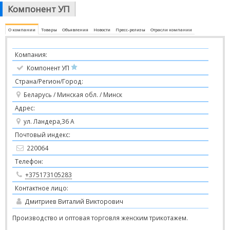
Компонент УП
О компании
Товары
Объявления
Новости
Пресс-релизы
Отрасли компании
Компания:
Компонент УП
Страна/Регион/Город:
Беларусь / Минская обл. / Минск
Адрес:
ул. Ландера,36 А
Почтовый индекс:
220064
Телефон:
+375173105283
Контактное лицо:
Дмитриев Виталий Викторович
Производство и оптовая торговля женским трикотажем.