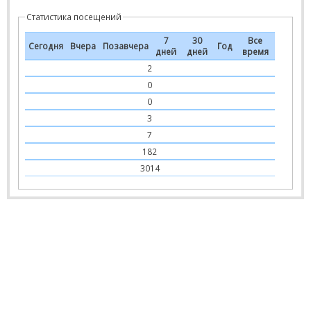
Статистика посещений
7
30
Все
Сегодня
Вчера
Позавчера
Год
дней
дней
время
2
0
0
3
7
182
3014