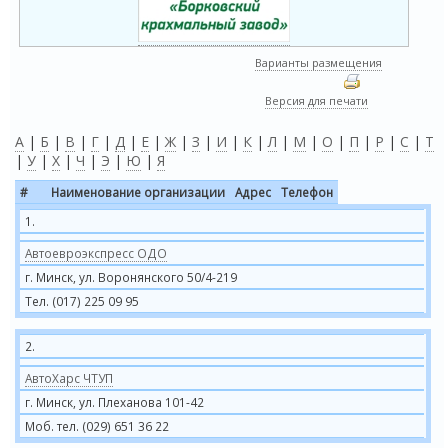
Варианты размещения
Версия для печати
А
|
Б
|
В
|
Г
|
Д
|
Е
|
Ж
|
З
|
И
|
К
|
Л
|
М
|
О
|
П
|
Р
|
С
|
Т
|
У
|
Х
|
Ч
|
Э
|
Ю
|
Я
#
Наименование организации
Адрес
Телефон
1.
Автоевроэкспресс ОДО
г. Минск, ул. Воронянского 50/4-219
Тел. (017) 225 09 95
2.
АвтоХарс ЧТУП
г. Минск, ул. Плеханова 101-42
Моб. тел. (029) 651 36 22