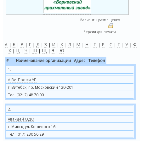
Варианты размещения
Версия для печати
А
|
Б
|
В
|
Г
|
Д
|
З
|
И
|
К
|
Л
|
М
|
Н
|
П
|
Р
|
С
|
Т
|
У
|
Ф
|
Х
|
Ц
|
Ч
|
Ш
|
Щ
|
Э
|
Ю
#
Наименование организации
Адрес
Телефон
1.
А-ВитПрофи УП
г. Витебск, пр. Московский 120-201
Тел. (0212) 48 70 00
2.
Авандей ОДО
г. Минск, ул. Кошевого 16
Тел. (017) 230 56 29