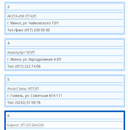
3.
АКУТА-ИФ ПТЧУП
г. Минск, ул. Чайковского 73/1
Тел./факс (017) 200 03 00
4.
АнаэльАрт ЧПУП
г. Минск, ул. Аэродромная 4-5П
Тел. (017) 222 74 06
5.
АтласСтиль ЧПТУП
г. Гомель, ул. Советская 61А-111
Тел. (0232) 57 09 78
6.
Баркос УП ОО БелОИ