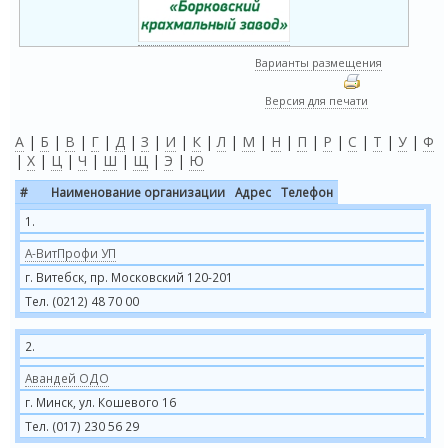
Варианты размещения
Версия для печати
А
|
Б
|
В
|
Г
|
Д
|
З
|
И
|
К
|
Л
|
М
|
Н
|
П
|
Р
|
С
|
Т
|
У
|
Ф
|
Х
|
Ц
|
Ч
|
Ш
|
Щ
|
Э
|
Ю
#
Наименование организации
Адрес
Телефон
1.
А-ВитПрофи УП
г. Витебск, пр. Московский 120-201
Тел. (0212) 48 70 00
2.
Авандей ОДО
г. Минск, ул. Кошевого 16
Тел. (017) 230 56 29