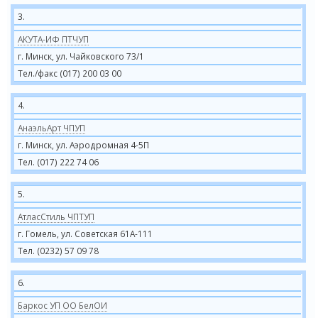
3.
АКУТА-ИФ ПТЧУП
г. Минск, ул. Чайковского 73/1
Тел./факс (017) 200 03 00
4.
АнаэльАрт ЧПУП
г. Минск, ул. Аэродромная 4-5П
Тел. (017) 222 74 06
5.
АтласСтиль ЧПТУП
г. Гомель, ул. Советская 61А-111
Тел. (0232) 57 09 78
6.
Баркос УП ОО БелОИ