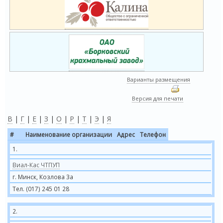
Варианты размещения
Версия для печати
В
|
Г
|
Е
|
З
|
О
|
Р
|
Т
|
Э
|
Я
#
Наименование организации
Адрес
Телефон
1.
Виал-Кас ЧТПУП
г. Минск, Козлова 3а
Тел. (017) 245 01 28
2.