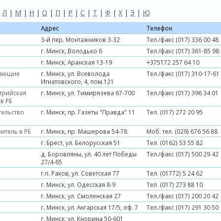
|
Л
|
М
|
Н
|
О
|
П
|
Р
|
С
|
Т
|
Ф
|
Х
|
Э
|
Ю
Адрес
Телефон
3-й пер. Монтажников 3-32
Тел./факс (017) 336 00 48
г. Минск, Володько 6
Тел./факс (017) 361-85 98
г. Минск, Аранская 13-19
+375172 257 64 10
гающие
г. Минск, ул. Всеволода
Тел./факс (017) 310-17-61
Игнатовского, 4, пом.121
стрийская
г. Минск, ул. Тимирязева 67-700
Тел./факс (017) 396 34 01
в РБ
тельство
г. Минск, пр. Газеты "Правда" 11
Тел. (017) 272 20 95
витель в РБ
г. Минск, пр. Машерова 54-78
Моб. тел. (029) 676 56 88
г. Брест, ул. Белорусская 51
Тел. (0162) 53 55 82
д. Боровляны, ул. 40 лет Победы
Тел./факс (017) 500 29 42
27/4-65
г.п. Раков, ул. Советская 77
Тел. (01772) 5 24 62
г. Минск, ул. Одесская 8-9
Тел. (017) 273 88 10
г. Минск, ул. Смоленская 27
Тел./факс (017) 200 20 42
г. Минск, ул. Ангарская 17/5, оф. 7
Тел./факс (017) 291 30 50
г. Минск, ул. Кнорина 50-601