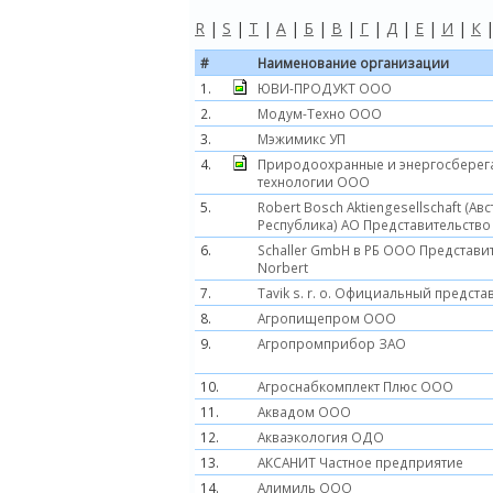
R
|
S
|
T
|
А
|
Б
|
В
|
Г
|
Д
|
Е
|
И
|
К
#
Наименование организации
1.
ЮВИ-ПРОДУКТ ООО
2.
Модум-Техно ООО
3.
Мэжимикс УП
4.
Природоохранные и энергосбере
технологии ООО
5.
Robert Bosch Aktiengesellschaft (Ав
Республика) АО Представительство 
6.
Schaller GmbH в РБ ООО Представи
Norbert
7.
Tavik s. r. o. Официальный предста
8.
Агропищепром ООО
9.
Агропромприбор ЗАО
10.
Агроснабкомплект Плюс ООО
11.
Аквадом ООО
12.
Акваэкология ОДО
13.
АКСАНИТ Частное предприятие
14.
Алимиль ООО