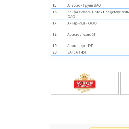
15.
Альбион Групп ЗАО
16.
Альфа Лаваль Поток Представитель
ОАО
17.
Анкар-Имэк ООО
18.
АристосТехно УП
19.
Аромавкус ЧУП
20.
БАРСА ТЧУП