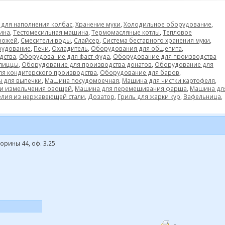
для наполнения колбас
,
Хранение муки
,
Холодильное оборудование
,
ина
,
Тестомесильная машина
,
Термомасляные котлы
,
Тепловое
ножей
,
Смесители воды
,
Слайсер
,
Система бестарного хранения муки
,
рудование
,
Печи
,
Охладитель
,
Оборудования для общепита
,
дства
,
Оборудование для фаст-фуда
,
Оборудование для производства
 пиццы
,
Оборудование для производства донатов
,
Оборудование для
я кондитерского производства
,
Оборудование для баров
,
 для выпечки
,
Машина посудомоечная
,
Машина для чистки картофеля
,
 и измельчения овощей
,
Машина для перемешивания фарша
,
Машина дл
лия из нержавеющей стали
,
Дозатор
,
Гриль для жарки кур
,
Вафельница
,
корины 44, оф. 3.25