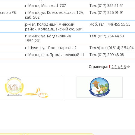
г. Минск, Мележа 1-707
Тел. (017) 355 51 51
ство в РБ
г. Минск, ул. Комсомольская 12А,
Тел. (017) 226 91 91
каб. 502
р-н аг. Колодищи, Минский
моб. тел. (44) 455 55 55
район, Колодищанский с/с, 68/1
г. Минск, ул. Богдановича
Тел. (017) 284 44 53
155Б-201
г. Щучин, ул. Пролетарская 2
Тел./факс (01514) 2 54 04
г. Минск, пер. Промышленный 11
Тел. (017) 299 48 08
Страницы:
1
2
3
4
5
6