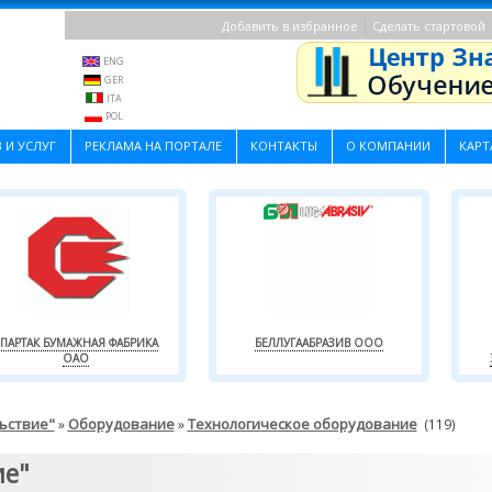
|
Добавить в избранное
Сделать стартовой
ENG
GER
ITA
POL
 И УСЛУГ
РЕКЛАМА НА ПОРТАЛЕ
КОНТАКТЫ
О КОМПАНИИ
КАРТ
ПАРТАК БУМАЖНАЯ ФАБРИКА
БЕЛЛУГААБРАЗИВ ООО
ОАО
ьствие"
Оборудование
Технологическое оборудование
»
»
(119)
ие"