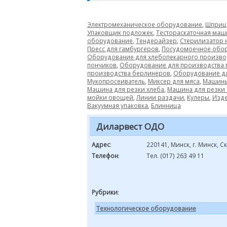
Электромеханическое оборудование
,
Шприц 
Упаковщик подложек
,
Тестораскаточная маш
оборудование
,
Тендерайзер
,
Стерилизатор 
Пресс для гамбургеров
,
Посудомоечное обо
Оборудование для хлебопекарного произво
пончиков
,
Оборудование для производства
производства берлинеров
,
Оборудование дл
Мукопросеиватель
,
Миксер для мяса
,
Машины
Машина для резки хлеба
,
Машина для резки
мойки овощей
,
Линии раздачи
,
Кулеры
,
Изде
Вакуумная упаковка
,
Блинница
Диларвест ОДО
Адрес
:
220141, Минск, г. Минск, С
Телефон
:
Тел. (017) 263 49 11
Рубрики
:
Технологическое оборудование