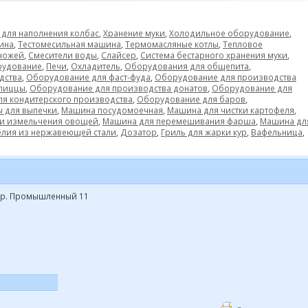
для наполнения колбас
,
Хранение муки
,
Холодильное оборудование
,
ина
,
Тестомесильная машина
,
Термомасляные котлы
,
Тепловое
ножей
,
Смесители воды
,
Слайсер
,
Система бестарного хранения муки
,
рудование
,
Печи
,
Охладитель
,
Оборудования для общепита
,
дства
,
Оборудование для фаст-фуда
,
Оборудование для производства
 пиццы
,
Оборудование для производства донатов
,
Оборудование для
я кондитерского производства
,
Оборудование для баров
,
 для выпечки
,
Машина посудомоечная
,
Машина для чистки картофеля
,
 и измельчения овощей
,
Машина для перемешивания фарша
,
Машина дл
лия из нержавеющей стали
,
Дозатор
,
Гриль для жарки кур
,
Вафельница
,
 пер. Промышленный 11