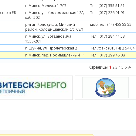
г. Минск, Мележа 1-707
Тел. (017) 355 51 51
ство в РБ
г. Минск, ул. Комсомольская 12А,
Тел. (017) 226 91 91
каб. 502
р-н аг. Колодищи, Минский
моб. тел. (44) 455 55 55
район, Колодищанский с/с, 68/1
г. Минск, ул. Богдановича
Тел. (017) 284 44 53
155Б-201
г. Щучин, ул. Пролетарская 2
Тел./факс (01514) 2 54 04
г. Минск, пер. Промышленный 11
Тел. (017) 299 48 08
Страницы:
1
2
3
4
5
6