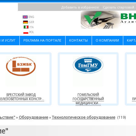
|
Добавить в избранное
Сделать стартовой
ENG
GER
ITA
POL
 И УСЛУГ
РЕКЛАМА НА ПОРТАЛЕ
КОНТАКТЫ
О КОМПАНИИ
КАРТ
БРЕСТСКИЙ ЗАВОД
ГОМЕЛЬСКИЙ
ЕЛЕЗОБЕТОННЫХ КОНСТР...
ГОСУДАРСТВЕННЫЙ
ПР
МЕДИЦИНСКИ...
ьствие"
Оборудование
Технологическое оборудование
»
»
(119)
ие"