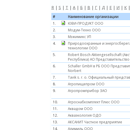
R
|
S
|
T
|
А
|
Б
|
В
|
Г
|
Д
|
Е
|
И
|
К
#
Наименование организации
1.
ЮВИ-ПРОДУКТ ООО
2.
Модум-Техно ООО
3.
Мэжимикс УП
4.
Природоохранные и энергосбере
технологии ООО
5.
Robert Bosch Aktiengesellschaft (Ав
Республика) АО Представительство 
6.
Schaller GmbH в РБ ООО Представи
Norbert
7.
Tavik s. r. o. Официальный предста
8.
Агропищепром ООО
9.
Агропромприбор ЗАО
10.
Агроснабкомплект Плюс ООО
11.
Аквадом ООО
12.
Акваэкология ОДО
13.
АКСАНИТ Частное предприятие
14.
Алимиль ООО