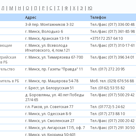
|
Л
|
М
|
Н
|
О
|
П
|
Р
|
С
|
Т
|
Ф
|
Х
|
Э
|
Ю
Адрес
Телефон
3-й пер. Монтажников 3-32
Тел./факс (017) 336 00 48
г. Минск, Володько 6
Тел./факс (017) 361-85 98
г. Минск, Аранская 13-19
+375172 257 64 10
гающие
г. Минск, ул. Всеволода
Тел./факс (017) 310-17-61
Игнатовского, 4, пом.121
стрийская
г. Минск, ул. Тимирязева 67-700
Тел./факс (017) 396 34 01
в РБ
тельство
г. Минск, пр. Газеты "Правда" 11
Тел. (017) 272 20 95
витель в РБ
г. Минск, пр. Машерова 54-78
Моб. тел. (029) 676 56 88
г. Брест, ул. Белорусская 51
Тел. (0162) 53 55 82
д. Боровляны, ул. 40 лет Победы
Тел./факс (017) 500 29 42
27/4-65
г.п. Раков, ул. Советская 77
Тел. (01772) 5 24 62
г. Минск, ул. Одесская 8-9
Тел. (017) 273 88 10
г. Минск, ул. Смоленская 27
Тел./факс (017) 200 20 42
г. Минск, ул. Ангарская 17/5, оф. 7
Тел./факс (017) 291 30 50
г. Минск, ул. Кнорина 50-601