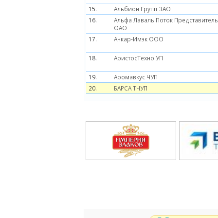
15.
Альбион Групп ЗАО
16.
Альфа Лаваль Поток Представитель
ОАО
17.
Анкар-Имэк ООО
18.
АристосТехно УП
19.
Аромавкус ЧУП
20.
БАРСА ТЧУП