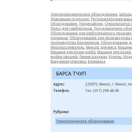
Электромеханическое оборудование
,
Шприц 
Упаковщик подложек
,
Тестораскаточная маш
оборудование
,
Тендерайзер
,
Стерилизатор 
Пресс для гамбургеров
,
Посудомоечное обо
Оборудование для хлебопекарного произво
пончиков
,
Оборудование для производства
производства берлинеров
,
Оборудование дл
Мукопросеиватель
,
Миксер для мяса
,
Машины
Машина для резки хлеба
,
Машина для резки
мойки овощей
,
Линии раздачи
,
Кулеры
,
Изде
Вакуумная упаковка
,
Блинница
БАРСА ТЧУП
Адрес
:
220075, Минск, г. Минск,
Телефон
:
Тел. (017) 299 48 08
Рубрики
:
Технологическое оборудование