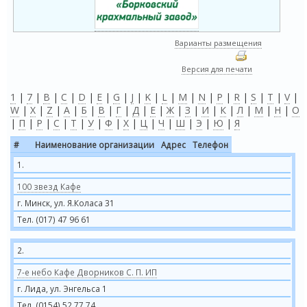
Варианты размещения
Версия для печати
1
|
7
|
B
|
C
|
D
|
E
|
G
|
J
|
K
|
L
|
M
|
N
|
P
|
R
|
S
|
T
|
V
|
W
|
X
|
Z
|
А
|
Б
|
В
|
Г
|
Д
|
Е
|
Ж
|
З
|
И
|
К
|
Л
|
М
|
Н
|
О
|
П
|
Р
|
С
|
Т
|
У
|
Ф
|
Х
|
Ц
|
Ч
|
Ш
|
Э
|
Ю
|
Я
#
Наименование организации
Адрес
Телефон
1.
100 звезд Кафе
г. Минск, ул. Я.Коласа 31
Тел. (017) 47 96 61
2.
7-е небо Кафе Дворников С. П. ИП
г. Лида, ул. Энгельса 1
Тел. (0154) 52 77 74