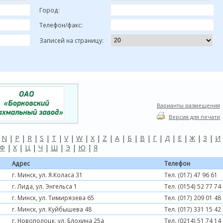
Город:
Телефон/факс:
Записей на страницу:
Варианты размещения
Версия для печати
|
N
|
P
|
R
|
S
|
T
|
V
|
W
|
X
|
Z
|
А
|
Б
|
В
|
Г
|
Д
|
Е
|
Ж
|
З
|
И
Ф
|
Х
|
Ц
|
Ч
|
Ш
|
Э
|
Ю
|
Я
Адрес
Телефон
г. Минск, ул. Я.Коласа 31
Тел. (017) 47 96 61
г. Лида, ул. Энгельса 1
Тел. (0154) 52 77 74
г. Минск, ул. Тимирязева 65
Тел. (017) 209 01 48
г. Минск, ул. Куйбышева 48
Тел. (017) 331 15 42
г. Новополоцк, ул. Блохина 25а
Тел. (0214) 51 74 14