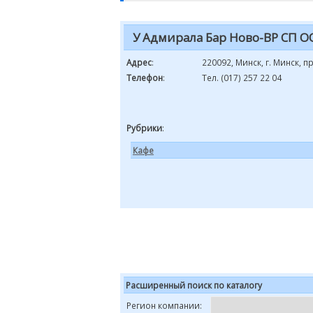
У Адмирала Бар Ново-ВР СП 
Адрес
:
220092, Минск, г. Минск, п
Телефон
:
Тел. (017) 257 22 04
Рубрики
:
Кафе
Расширенный поиск по каталогу
Регион компании: