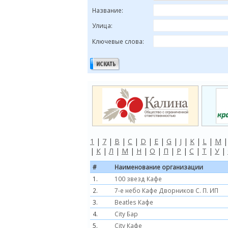
Название:
Улица:
Ключевые слова:
1
|
7
|
B
|
C
|
D
|
E
|
G
|
J
|
K
|
L
|
M
|
К
|
Л
|
М
|
Н
|
О
|
П
|
Р
|
С
|
Т
|
У
|
#
Наименование организации
1.
100 звезд Кафе
2.
7-е небо Кафе Дворников С. П. ИП
3.
Beatles Кафе
4.
City Бар
5.
City Кафе