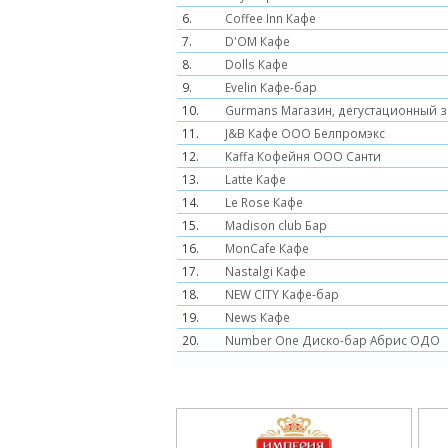
6.
Coffee Inn Кафе
7.
D'OM Кафе
8.
Dolls Кафе
9.
Evelin Кафе-бар
10.
Gurmans Магазин, дегустационный з
11.
J&B Кафе ООО Белпромэкс
12.
Kaffa Кофейня ООО Санти
13.
Latte Кафе
14.
Le Rose Кафе
15.
Madison club Бар
16.
MonCafe Кафе
17.
Nastalgi Кафе
18.
NEW CITY Кафе-бар
19.
News Кафе
20.
Number One Диско-бар Абрис ОДО