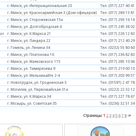
г. Минск, ул. Интернациональная 23
Тел. (017) 227 40 41
г. Минск, ул. Красноармейская 3 (Дом офицеров)
Тел. (017) 289 13 81
г. Минск, ул. Сторожевская 15а
Тел. (017) 293 16 16
г. Минск, ул. Долгобродская 4
Тел. (017) 245 38 02
ал
г. Минск, ул. К.Маркса 21
Тел. (017) 226 12 83
г. Минск, ул. Ландера 22
Тел. (017) 212 40 29
г. Гомель, ул. Ленина 34
Тел. (0232) 55 80 60
г. Минск, ул. Платонова 10
Тел. (017) 236 82 83
г. Минск, ул. Маяковского 115
Тел. (017) 285 10 06
г. Минск, ул. Тимирязева 9
Тел. (017) 219 00 10
г. Минск, ул. Мельникайте 2-4
Тел. (017) 203 99 57
г. Новогрудок, ул. Гродненская 3
Тел. (01597) 2 47 78
г. Могилев, ул. Первомайская 31а
Тел. (0222) 22 32 12
г. Минск, ул. К.Маркса 34
Тел. (017) 227 78 67
г. Мозырь, ул. Советская 35
Тел. (0236) 32 51 34
Страницы:
1
2
3
4
5
6
7
8