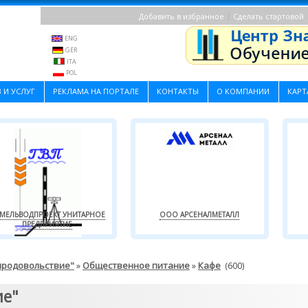
|
Добавить в избранное
Сделать стартовой
ENG
GER
ITA
POL
 И УСЛУГ
РЕКЛАМА НА ПОРТАЛЕ
КОНТАКТЫ
О КОМПАНИИ
КАРТ
МЕЛЬВОДПРОЕКТ УНИТАРНОЕ
ООО АРСЕНАЛМЕТАЛЛ
ПРЕДПРИЯТИЕ
-продовольствие"
Общественное питание
Кафе
»
»
(600)
ие"