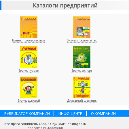
Каталоги предприятий
Бизнес-продовольствие
Бизнес-строительство
Бизнес-гурман
Бизнес-экспорт
Бизнес-домовой
Домашний советник
РУБРИКАТОР КОМПАНИЙ
ИНФО-ЦЕНТР
О КОМПАНИИ
НАШИ ПАРТНЕРЫ
УСЛУГИ
ПОМОЩЬ
ВАКАНСИИ
Все права защищены © 2026 ОДО «Бизнес-информ»
КОНТАКТЫ
правовая информация