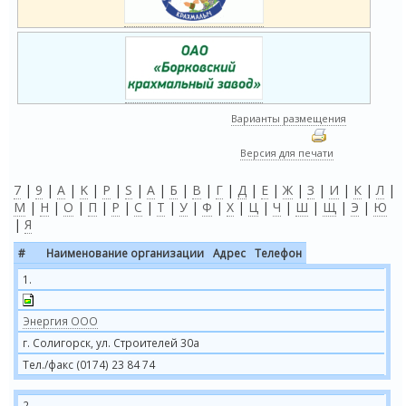
Варианты размещения
Версия для печати
7
|
9
|
A
|
K
|
P
|
S
|
А
|
Б
|
В
|
Г
|
Д
|
Е
|
Ж
|
З
|
И
|
К
|
Л
|
М
|
Н
|
О
|
П
|
Р
|
С
|
Т
|
У
|
Ф
|
Х
|
Ц
|
Ч
|
Ш
|
Щ
|
Э
|
Ю
|
Я
#
Наименование организации
Адрес
Телефон
1.
Энергия ООО
г. Солигорск, ул. Строителей 30а
Тел./факс (0174) 23 84 74
2.