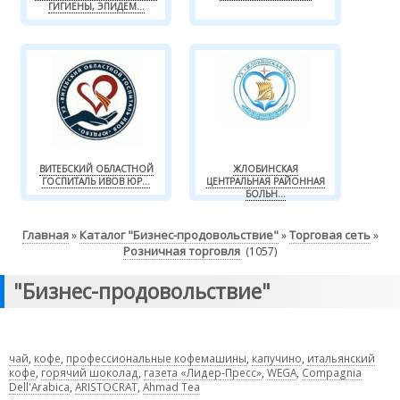
ГИГИЕНЫ, ЭПИДЕМ...
ВИТЕБСКИЙ ОБЛАСТНОЙ
ЖЛОБИНСКАЯ
ГОСПИТАЛЬ ИВОВ ЮР...
ЦЕНТРАЛЬНАЯ РАЙОННАЯ
БОЛЬН...
Главная
Каталог "Бизнес-продовольствие"
Торговая сеть
»
»
»
Розничная торговля
(1057)
"Бизнес-продовольствие"
чай
,
кофе
,
профессиональные кофемашины
,
капучино
,
итальянский
кофе
,
горячий шоколад
,
газета «Лидер-Пресс»
,
WEGA
,
Compagnia
Dell'Arabica
,
ARISTOCRAT
,
Ahmad Tea