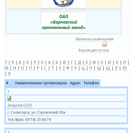
Варианты размещения
Версия для печати
7
|
9
|
A
|
K
|
P
|
S
|
А
|
Б
|
В
|
Г
|
Д
|
Е
|
Ж
|
З
|
И
|
К
|
Л
|
М
|
Н
|
О
|
П
|
Р
|
С
|
Т
|
У
|
Ф
|
Х
|
Ц
|
Ч
|
Ш
|
Щ
|
Э
|
Ю
|
Я
#
Наименование организации
Адрес
Телефон
1.
Энергия ООО
г. Солигорск, ул. Строителей 30а
Тел./факс (0174) 23 84 74
2.