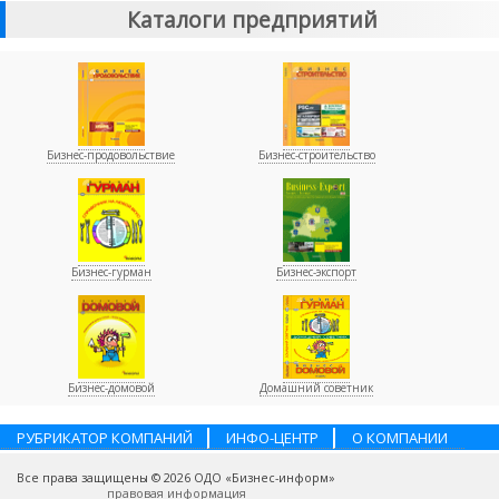
Каталоги предприятий
Бизнес-продовольствие
Бизнес-строительство
Бизнес-гурман
Бизнес-экспорт
Бизнес-домовой
Домашний советник
РУБРИКАТОР КОМПАНИЙ
ИНФО-ЦЕНТР
О КОМПАНИИ
НАШИ ПАРТНЕРЫ
УСЛУГИ
ПОМОЩЬ
ВАКАНСИИ
Все права защищены © 2026 ОДО «Бизнес-информ»
КОНТАКТЫ
правовая информация