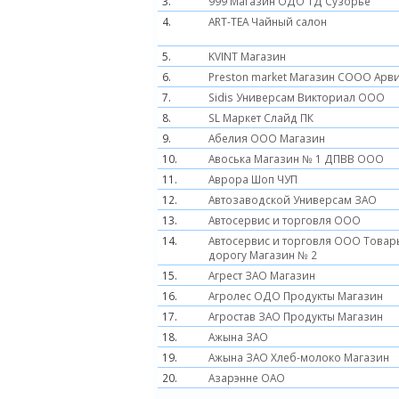
3.
999 Магазин ОДО ТД Сузорье
4.
ART-TEA Чайный салон
5.
KVINT Магазин
6.
Preston market Магазин СООО Арв
7.
Sidis Универсам Викториал ООО
8.
SL Маркет Слайд ПК
9.
Абелия ООО Магазин
10.
Авоська Магазин № 1 ДПВВ ООО
11.
Аврора Шоп ЧУП
12.
Автозаводской Универсам ЗАО
13.
Автосервис и торговля ООО
14.
Автосервис и торговля ООО Товар
дорогу Магазин № 2
15.
Агрест ЗАО Магазин
16.
Агролес ОДО Продукты Магазин
17.
Агростав ЗАО Продукты Магазин
18.
Ажына ЗАО
19.
Ажына ЗАО Хлеб-молоко Магазин
20.
Азарэнне ОАО