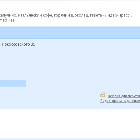
капучино
,
итальянский кофе
,
горячий шоколад
,
газета «Лидер-Пресс»
,
mad Tea
р. Рокоссовского 35
Версия для печати
Редактировать данные