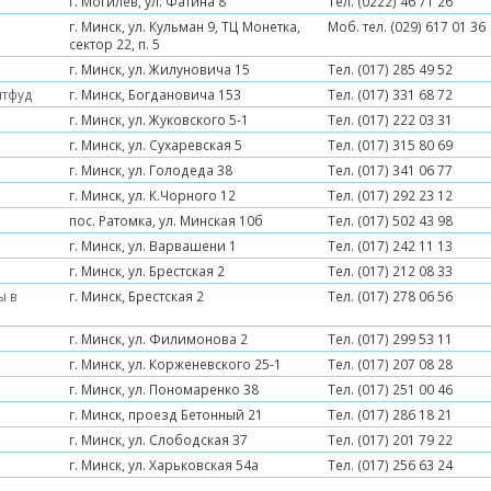
г. Могилев, ул. Фатина 8
Тел. (0222) 46 71 26
г. Минск, ул. Кульман 9, ТЦ Монетка,
Моб. тел. (029) 617 01 36
сектор 22, п. 5
г. Минск, ул. Жилуновича 15
Тел. (017) 285 49 52
итфуд
г. Минск, Богдановича 153
Тел. (017) 331 68 72
г. Минск, ул. Жуковского 5-1
Тел. (017) 222 03 31
г. Минск, ул. Сухаревская 5
Тел. (017) 315 80 69
г. Минск, ул. Голодеда 38
Тел. (017) 341 06 77
г. Минск, ул. К.Чорного 12
Тел. (017) 292 23 12
пос. Ратомка, ул. Минская 10б
Тел. (017) 502 43 98
г. Минск, ул. Варвашени 1
Тел. (017) 242 11 13
г. Минск, ул. Брестская 2
Тел. (017) 212 08 33
ы в
г. Минск, Брестская 2
Тел. (017) 278 06 56
г. Минск, ул. Филимонова 2
Тел. (017) 299 53 11
г. Минск, ул. Корженевского 25-1
Тел. (017) 207 08 28
г. Минск, ул. Пономаренко 38
Тел. (017) 251 00 46
г. Минск, проезд Бетонный 21
Тел. (017) 286 18 21
г. Минск, ул. Слободская 37
Тел. (017) 201 79 22
г. Минск, ул. Харьковская 54а
Тел. (017) 256 63 24