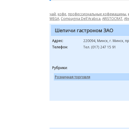
чай
,
кофе
,
профессиональные кофемашины
,
WEGA
,
Compagnia Dell'Arabica
,
ARISTOCRAT
,
Ah
Шепичи гастроном ЗАО
Адрес
:
220094, Минск, г. Минск, п
Телефон
:
Тел. (017) 247 15 91
Рубрики
:
Розничная торговля