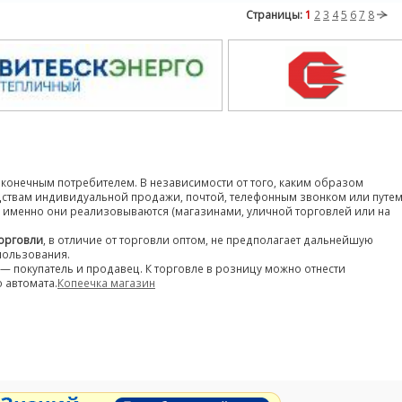
Страницы:
1
2
3
4
5
6
7
8
конечным потребителем. В независимости от того, каким образом
дствам индивидуальной продажи, почтой, телефонным звонком или путе
де именно они реализовываются (магазинами, уличной торговлей или на
орговли
, в отличие от торговли оптом, не предполагает дальнейшую
пользования.
— покупатель и продавец. К торговле в розницу можно отнести
 автомата.
Копеечка магазин