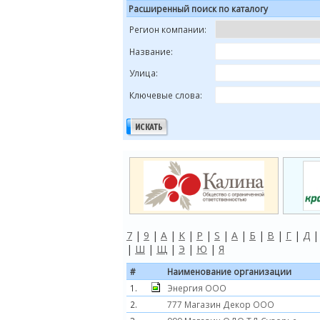
Расширенный поиск по каталогу
Регион компании:
Название:
Улица:
Ключевые слова:
7
|
9
|
A
|
K
|
P
|
S
|
А
|
Б
|
В
|
Г
|
Д
|
Ш
|
Щ
|
Э
|
Ю
|
Я
#
Наименование организации
1.
Энергия ООО
2.
777 Магазин Декор ООО