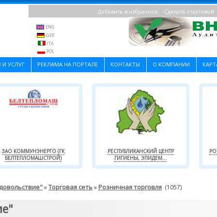
|
Добавить в избранное
Сделать стартовой
ENG
GER
ITA
POL
 И УСЛУГ
РЕКЛАМА НА ПОРТАЛЕ
КОНТАКТЫ
О КОМПАНИИ
КАРТ
ЗАО КОММУНЭНЕРГО (ГК
РЕСПУБЛИКАНСКИЙ ЦЕНТР
РО
БЕЛТЕПЛОМАШСТРОЙ)
ГИГИЕНЫ, ЭПИДЕМ...
одовольствие"
Торговая сеть
Розничная торговля
»
»
(1057)
ие"