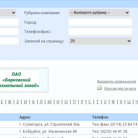
Рубрика компании:
Город:
Телефон/факс:
Записей на страницу:
Варианты размещения
Версия для печати
|
Е
|
Ж
|
З
|
И
|
К
|
Л
|
М
|
Н
|
О
|
П
|
Р
|
С
|
Т
|
У
|
Ф
|
Х
|
Ц
|
Адрес
Телефон
г. Солигорск, ул. Строителей 30а
Тел./факс (0174) 23 84 74
г. Бобруйск, ул. Ульяновская 49
Тел. (0225) 44 91 28