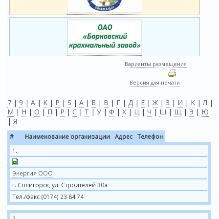
Варианты размещения
Версия для печати
7
|
9
|
A
|
K
|
P
|
S
|
А
|
Б
|
В
|
Г
|
Д
|
Е
|
Ж
|
З
|
И
|
К
|
Л
|
М
|
Н
|
О
|
П
|
Р
|
С
|
Т
|
У
|
Ф
|
Х
|
Ц
|
Ч
|
Ш
|
Щ
|
Э
|
Ю
|
Я
#
Наименование организации
Адрес
Телефон
1.
Энергия ООО
г. Солигорск, ул. Строителей 30а
Тел./факс (0174) 23 84 74
2.