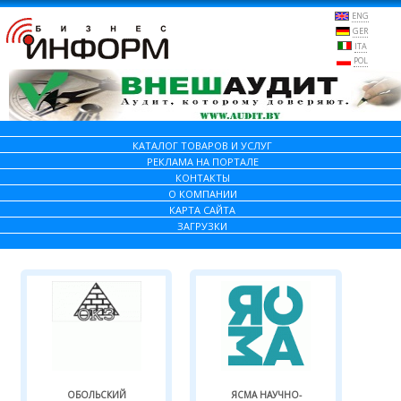
ENG
GER
ITA
POL
КАТАЛОГ ТОВАРОВ И УСЛУГ
РЕКЛАМА НА ПОРТАЛЕ
КОНТАКТЫ
О КОМПАНИИ
КАРТА САЙТА
ЗАГРУЗКИ
ОБОЛЬСКИЙ
ЯСМА НАУЧНО-