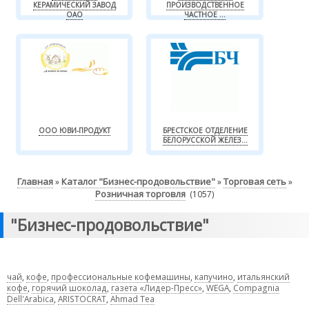
КЕРАМИЧЕСКИЙ ЗАВОД
ПРОИЗВОДСТВЕННОЕ
ОАО
ЧАСТНОЕ ...
ООО ЮВИ-ПРОДУКТ
БРЕСТСКОЕ ОТДЕЛЕНИЕ
БЕЛОРУССКОЙ ЖЕЛЕЗ...
Главная
Каталог "Бизнес-продовольствие"
Торговая сеть
»
»
»
Розничная торговля
(1057)
"Бизнес-продовольствие"
чай
,
кофе
,
профессиональные кофемашины
,
капучино
,
итальянский
кофе
,
горячий шоколад
,
газета «Лидер-Пресс»
,
WEGA
,
Compagnia
Dell'Arabica
,
ARISTOCRAT
,
Ahmad Tea