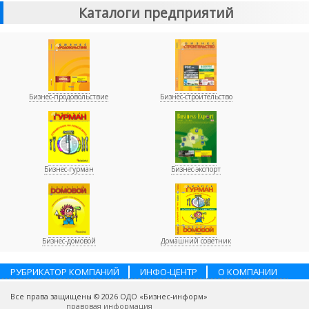
Каталоги предприятий
Бизнес-продовольствие
Бизнес-строительство
Бизнес-гурман
Бизнес-экспорт
Бизнес-домовой
Домашний советник
РУБРИКАТОР КОМПАНИЙ
ИНФО-ЦЕНТР
О КОМПАНИИ
НАШИ ПАРТНЕРЫ
УСЛУГИ
ПОМОЩЬ
ВАКАНСИИ
Все права защищены © 2026 ОДО «Бизнес-информ»
КОНТАКТЫ
правовая информация