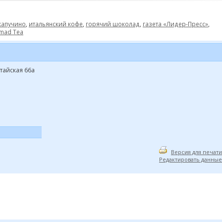
капучино
,
итальянский кофе
,
горячий шоколад
,
газета «Лидер-Пресс»
,
mad Tea
лтайская 66а
Версия для печати
Редактировать данные