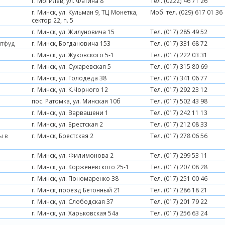
г. Могилев, ул. Фатина 8
Тел. (0222) 46 71 26
г. Минск, ул. Кульман 9, ТЦ Монетка,
Моб. тел. (029) 617 01 36
сектор 22, п. 5
г. Минск, ул. Жилуновича 15
Тел. (017) 285 49 52
итфуд
г. Минск, Богдановича 153
Тел. (017) 331 68 72
г. Минск, ул. Жуковского 5-1
Тел. (017) 222 03 31
г. Минск, ул. Сухаревская 5
Тел. (017) 315 80 69
г. Минск, ул. Голодеда 38
Тел. (017) 341 06 77
г. Минск, ул. К.Чорного 12
Тел. (017) 292 23 12
пос. Ратомка, ул. Минская 10б
Тел. (017) 502 43 98
г. Минск, ул. Варвашени 1
Тел. (017) 242 11 13
г. Минск, ул. Брестская 2
Тел. (017) 212 08 33
ы в
г. Минск, Брестская 2
Тел. (017) 278 06 56
г. Минск, ул. Филимонова 2
Тел. (017) 299 53 11
г. Минск, ул. Корженевского 25-1
Тел. (017) 207 08 28
г. Минск, ул. Пономаренко 38
Тел. (017) 251 00 46
г. Минск, проезд Бетонный 21
Тел. (017) 286 18 21
г. Минск, ул. Слободская 37
Тел. (017) 201 79 22
г. Минск, ул. Харьковская 54а
Тел. (017) 256 63 24