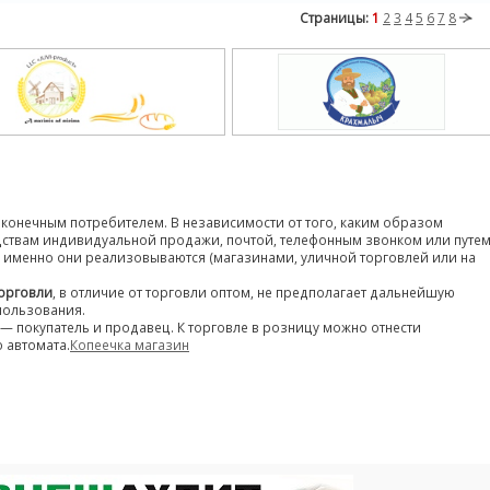
Страницы:
1
2
3
4
5
6
7
8
конечным потребителем. В независимости от того, каким образом
дствам индивидуальной продажи, почтой, телефонным звонком или путе
де именно они реализовываются (магазинами, уличной торговлей или на
орговли
, в отличие от торговли оптом, не предполагает дальнейшую
пользования.
— покупатель и продавец. К торговле в розницу можно отнести
 автомата.
Копеечка магазин