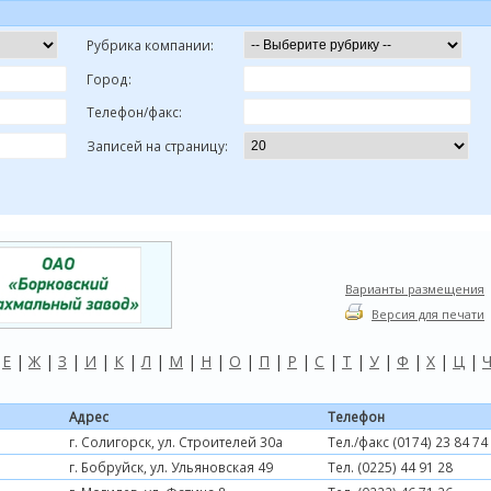
Рубрика компании:
Город:
Телефон/факс:
Записей на страницу:
Варианты размещения
Версия для печати
|
Е
|
Ж
|
З
|
И
|
К
|
Л
|
М
|
Н
|
О
|
П
|
Р
|
С
|
Т
|
У
|
Ф
|
Х
|
Ц
|
Адрес
Телефон
г. Солигорск, ул. Строителей 30а
Тел./факс (0174) 23 84 74
г. Бобруйск, ул. Ульяновская 49
Тел. (0225) 44 91 28