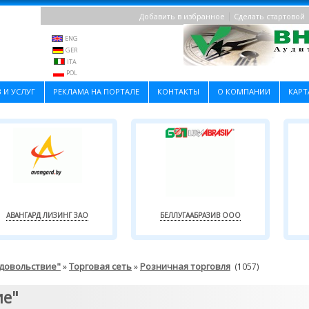
|
Добавить в избранное
Сделать стартовой
ENG
GER
ITA
POL
 И УСЛУГ
РЕКЛАМА НА ПОРТАЛЕ
КОНТАКТЫ
О КОМПАНИИ
КАРТ
АВАНГАРД ЛИЗИНГ ЗАО
БЕЛЛУГААБРАЗИВ ООО
одовольствие"
Торговая сеть
Розничная торговля
»
»
(1057)
ие"