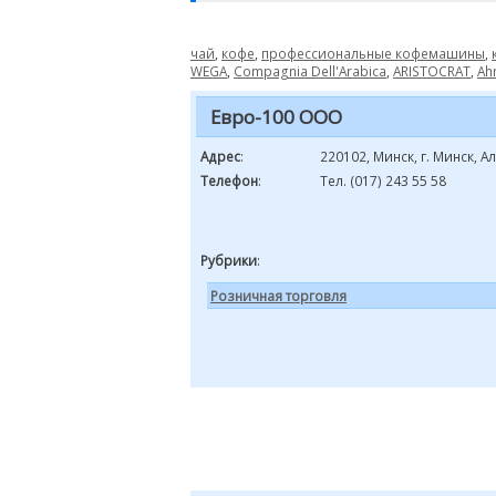
чай
,
кофе
,
профессиональные кофемашины
,
WEGA
,
Compagnia Dell'Arabica
,
ARISTOCRAT
,
Ah
Евро-100 ООО
Адрес
:
220102, Минск, г. Минск, А
Телефон
:
Тел. (017) 243 55 58
Рубрики
:
Розничная торговля