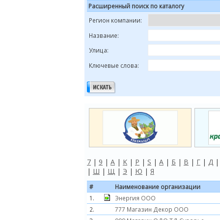
Расширенный поиск по каталогу
Регион компании:
Название:
Улица:
Ключевые слова:
7
|
9
|
A
|
K
|
P
|
S
|
А
|
Б
|
В
|
Г
|
Д
|
Ш
|
Щ
|
Э
|
Ю
|
Я
#
Наименование организации
1.
Энергия ООО
2.
777 Магазин Декор ООО