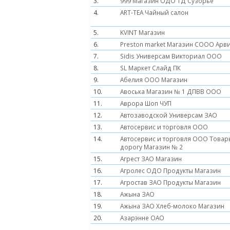
3.
999 Магазин ОДО ТД Сузорье
4.
ART-TEA Чайный салон
5.
KVINT Магазин
6.
Preston market Магазин СООО Арв
7.
Sidis Универсам Викториал ООО
8.
SL Маркет Слайд ПК
9.
Абелия ООО Магазин
10.
Авоська Магазин № 1 ДПВВ ООО
11.
Аврора Шоп ЧУП
12.
Автозаводской Универсам ЗАО
13.
Автосервис и торговля ООО
14.
Автосервис и торговля ООО Товар
дорогу Магазин № 2
15.
Агрест ЗАО Магазин
16.
Агролес ОДО Продукты Магазин
17.
Агростав ЗАО Продукты Магазин
18.
Ажына ЗАО
19.
Ажына ЗАО Хлеб-молоко Магазин
20.
Азарэнне ОАО