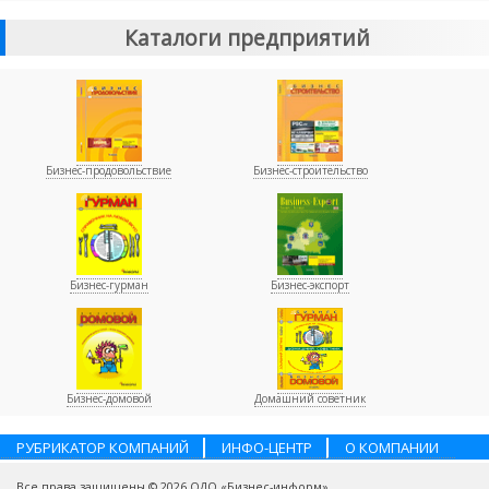
Каталоги предприятий
Бизнес-продовольствие
Бизнес-строительство
Бизнес-гурман
Бизнес-экспорт
Бизнес-домовой
Домашний советник
РУБРИКАТОР КОМПАНИЙ
ИНФО-ЦЕНТР
О КОМПАНИИ
НАШИ ПАРТНЕРЫ
УСЛУГИ
ПОМОЩЬ
ВАКАНСИИ
Все права защищены © 2026 ОДО «Бизнес-информ»