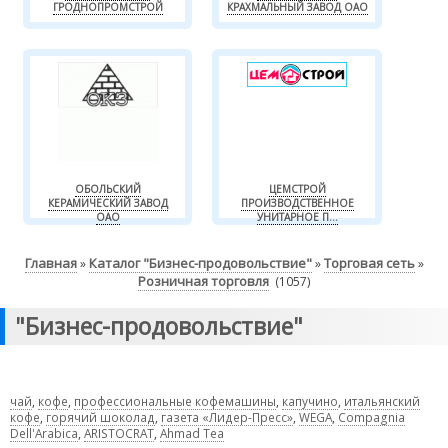
ГРОДНОПРОМСТРОЙ
КРАХМАЛЬНЫЙ ЗАВОД ОАО
ОБОЛЬСКИЙ
ЦЕМСТРОЙ
КЕРАМИЧЕСКИЙ ЗАВОД
ПРОИЗВОДСТВЕННОЕ
ОАО
УНИТАРНОЕ П...
Главная
Каталог "Бизнес-продовольствие"
Торговая сеть
»
»
»
Розничная торговля
(1057)
"Бизнес-продовольствие"
чай
,
кофе
,
профессиональные кофемашины
,
капучино
,
итальянский
кофе
,
горячий шоколад
,
газета «Лидер-Пресс»
,
WEGA
,
Compagnia
Dell'Arabica
,
ARISTOCRAT
,
Ahmad Tea