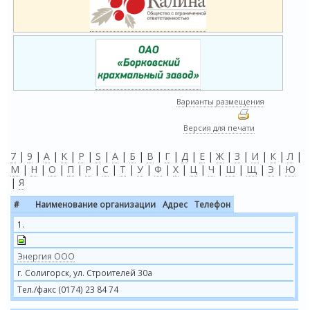
Варианты размещения
Версия для печати
7
|
9
|
A
|
K
|
P
|
S
|
А
|
Б
|
В
|
Г
|
Д
|
Е
|
Ж
|
З
|
И
|
К
|
Л
|
М
|
Н
|
О
|
П
|
Р
|
С
|
Т
|
У
|
Ф
|
Х
|
Ц
|
Ч
|
Ш
|
Щ
|
Э
|
Ю
|
Я
#
Наименование организации
Адрес
Телефон
1.
Энергия ООО
г. Солигорск, ул. Строителей 30а
Тел./факс (0174) 23 84 74