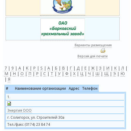
Варианты размещения
Версия для печати
7
|
9
|
A
|
K
|
P
|
S
|
А
|
Б
|
В
|
Г
|
Д
|
Е
|
Ж
|
З
|
И
|
К
|
Л
|
М
|
Н
|
О
|
П
|
Р
|
С
|
Т
|
У
|
Ф
|
Х
|
Ц
|
Ч
|
Ш
|
Щ
|
Э
|
Ю
|
Я
#
Наименование организации
Адрес
Телефон
1.
Энергия ООО
г. Солигорск, ул. Строителей 30а
Тел./факс (0174) 23 84 74