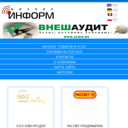
ENG
GER
ITA
POL
КАТАЛОГ ТОВАРОВ И УСЛУГ
РЕКЛАМА НА ПОРТАЛЕ
КОНТАКТЫ
О КОМПАНИИ
КАРТА САЙТА
ЗАГРУЗКИ
ООО ЮВИ-ПРОДУКТ
РАССВЕТ ПТИЦЕФАБРИКА