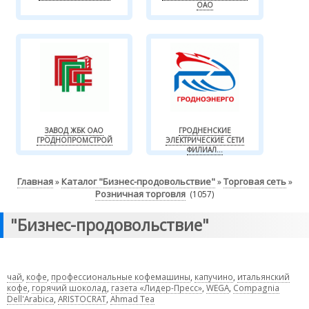
ОАО
ЗАВОД ЖБК ОАО
ГРОДНЕНСКИЕ
ГРОДНОПРОМСТРОЙ
ЭЛЕКТРИЧЕСКИЕ СЕТИ
ФИЛИАЛ...
Главная
Каталог "Бизнес-продовольствие"
Торговая сеть
»
»
»
Розничная торговля
(1057)
"Бизнес-продовольствие"
чай
,
кофе
,
профессиональные кофемашины
,
капучино
,
итальянский
кофе
,
горячий шоколад
,
газета «Лидер-Пресс»
,
WEGA
,
Compagnia
Dell'Arabica
,
ARISTOCRAT
,
Ahmad Tea