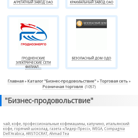
АГРЕГАТНЫЙ ЗАВОД ОАО
КРАХМАЛЬНЫЙ ЗАВОД ОАО
ГРОДНЕНСКИЕ
БЕЗОПАСНЫЙ ДОМ ОДО
ЭЛЕКТРИЧЕСКИЕ СЕТИ
ФИЛИАЛ...
Главная
Каталог "Бизнес-продовольствие"
Торговая сеть
»
»
»
Розничная торговля
(1057)
"Бизнес-продовольствие"
чай
,
кофе
,
профессиональные кофемашины
,
капучино
,
итальянский
кофе
,
горячий шоколад
,
газета «Лидер-Пресс»
,
WEGA
,
Compagnia
Dell'Arabica
,
ARISTOCRAT
,
Ahmad Tea