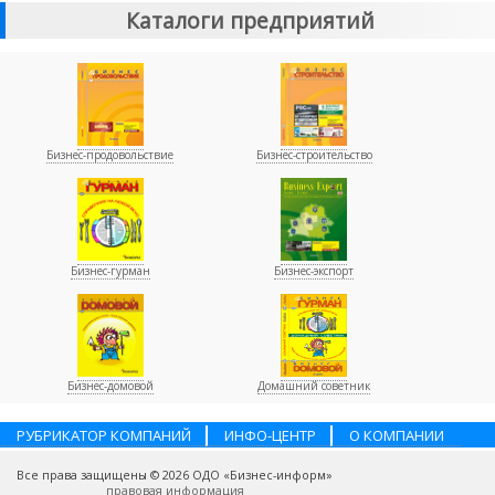
Каталоги предприятий
Бизнес-продовольствие
Бизнес-строительство
Бизнес-гурман
Бизнес-экспорт
Бизнес-домовой
Домашний советник
РУБРИКАТОР КОМПАНИЙ
ИНФО-ЦЕНТР
О КОМПАНИИ
НАШИ ПАРТНЕРЫ
УСЛУГИ
ПОМОЩЬ
ВАКАНСИИ
Все права защищены © 2026 ОДО «Бизнес-информ»
КОНТАКТЫ
правовая информация