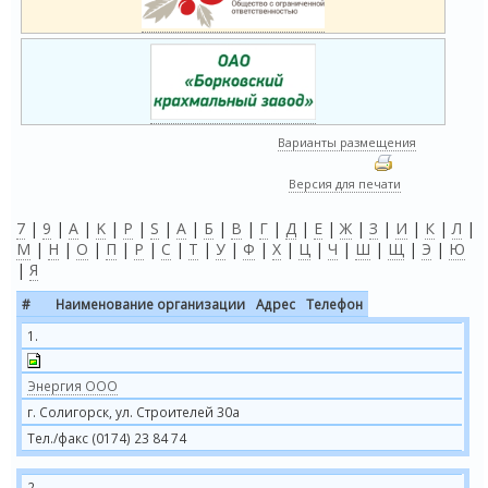
Варианты размещения
Версия для печати
7
|
9
|
A
|
K
|
P
|
S
|
А
|
Б
|
В
|
Г
|
Д
|
Е
|
Ж
|
З
|
И
|
К
|
Л
|
М
|
Н
|
О
|
П
|
Р
|
С
|
Т
|
У
|
Ф
|
Х
|
Ц
|
Ч
|
Ш
|
Щ
|
Э
|
Ю
|
Я
#
Наименование организации
Адрес
Телефон
1.
Энергия ООО
г. Солигорск, ул. Строителей 30а
Тел./факс (0174) 23 84 74
2.