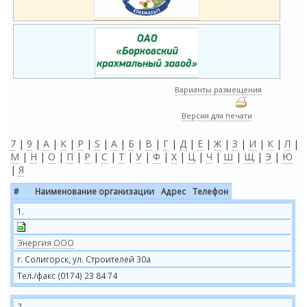
Варианты размещения
Версия для печати
7
|
9
|
A
|
K
|
P
|
S
|
А
|
Б
|
В
|
Г
|
Д
|
Е
|
Ж
|
З
|
И
|
К
|
Л
|
М
|
Н
|
О
|
П
|
Р
|
С
|
Т
|
У
|
Ф
|
Х
|
Ц
|
Ч
|
Ш
|
Щ
|
Э
|
Ю
|
Я
#
Наименование организации
Адрес
Телефон
1.
Энергия ООО
г. Солигорск, ул. Строителей 30а
Тел./факс (0174) 23 84 74
2.