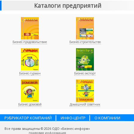
Каталоги предприятий
Бизнес-продовольствие
Бизнес-строительство
Бизнес-гурман
Бизнес-экспорт
Бизнес-домовой
Домашний советник
РУБРИКАТОР КОМПАНИЙ
ИНФО-ЦЕНТР
О КОМПАНИИ
НАШИ ПАРТНЕРЫ
УСЛУГИ
ПОМОЩЬ
ВАКАНСИИ
Все права защищены © 2026 ОДО «Бизнес-информ»
КОНТАКТЫ
правовая информация