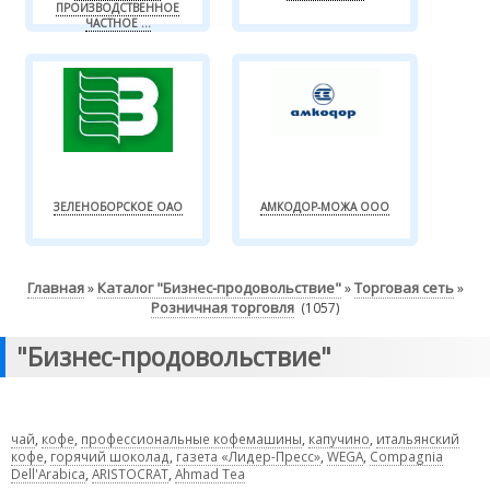
ПРОИЗВОДСТВЕННОЕ
ЧАСТНОЕ ...
ЗЕЛЕНОБОРСКОЕ ОАО
АМКОДОР-МОЖА ООО
Главная
Каталог "Бизнес-продовольствие"
Торговая сеть
»
»
»
Розничная торговля
(1057)
"Бизнес-продовольствие"
чай
,
кофе
,
профессиональные кофемашины
,
капучино
,
итальянский
кофе
,
горячий шоколад
,
газета «Лидер-Пресс»
,
WEGA
,
Compagnia
Dell'Arabica
,
ARISTOCRAT
,
Ahmad Tea