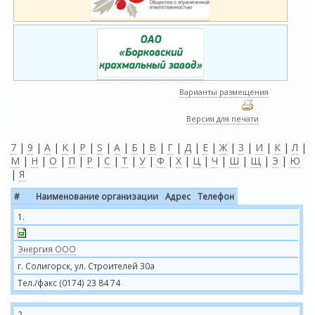
Варианты размещения
Версия для печати
7
|
9
|
A
|
K
|
P
|
S
|
А
|
Б
|
В
|
Г
|
Д
|
Е
|
Ж
|
З
|
И
|
К
|
Л
|
М
|
Н
|
О
|
П
|
Р
|
С
|
Т
|
У
|
Ф
|
Х
|
Ц
|
Ч
|
Ш
|
Щ
|
Э
|
Ю
|
Я
#
Наименование организации
Адрес
Телефон
1.
Энергия ООО
г. Солигорск, ул. Строителей 30а
Тел./факс (0174) 23 84 74
2.