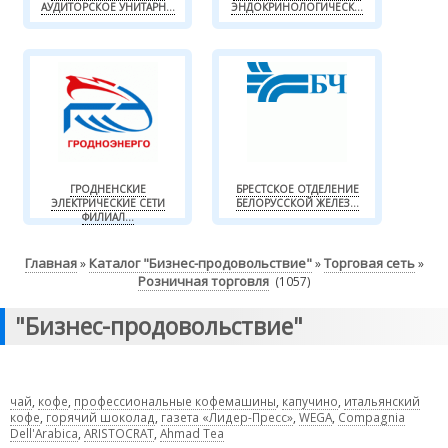
АУДИТОРСКОЕ УНИТАРН...
ЭНДОКРИНОЛОГИЧЕСК...
ГРОДНЕНСКИЕ
БРЕСТСКОЕ ОТДЕЛЕНИЕ
ЭЛЕКТРИЧЕСКИЕ СЕТИ
БЕЛОРУССКОЙ ЖЕЛЕЗ...
ФИЛИАЛ...
Главная
Каталог "Бизнес-продовольствие"
Торговая сеть
»
»
»
Розничная торговля
(1057)
"Бизнес-продовольствие"
чай
,
кофе
,
профессиональные кофемашины
,
капучино
,
итальянский
кофе
,
горячий шоколад
,
газета «Лидер-Пресс»
,
WEGA
,
Compagnia
Dell'Arabica
,
ARISTOCRAT
,
Ahmad Tea