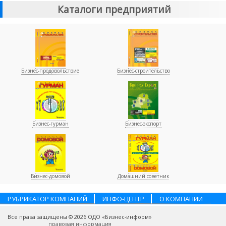
Каталоги предприятий
Бизнес-продовольствие
Бизнес-строительство
Бизнес-гурман
Бизнес-экспорт
Бизнес-домовой
Домашний советник
РУБРИКАТОР КОМПАНИЙ
ИНФО-ЦЕНТР
О КОМПАНИИ
НАШИ ПАРТНЕРЫ
УСЛУГИ
ПОМОЩЬ
ВАКАНСИИ
Все права защищены © 2026 ОДО «Бизнес-информ»
КОНТАКТЫ
правовая информация