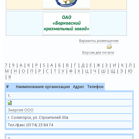
Варианты размещения
Версия для печати
7
|
9
|
A
|
K
|
P
|
S
|
А
|
Б
|
В
|
Г
|
Д
|
Е
|
Ж
|
З
|
И
|
К
|
Л
|
М
|
Н
|
О
|
П
|
Р
|
С
|
Т
|
У
|
Ф
|
Х
|
Ц
|
Ч
|
Ш
|
Щ
|
Э
|
Ю
|
Я
#
Наименование организации
Адрес
Телефон
1.
Энергия ООО
г. Солигорск, ул. Строителей 30а
Тел./факс (0174) 23 84 74
2.