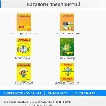
Каталоги предприятий
Бизнес-продовольствие
Бизнес-строительство
Бизнес-гурман
Бизнес-экспорт
Бизнес-домовой
Домашний советник
РУБРИКАТОР КОМПАНИЙ
ИНФО-ЦЕНТР
О КОМПАНИИ
НАШИ ПАРТНЕРЫ
УСЛУГИ
ПОМОЩЬ
ВАКАНСИИ
Все права защищены © 2026 ОДО «Бизнес-информ»
КОНТАКТЫ
правовая информация