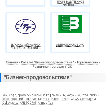
ПРОИЗВОДСТВЕННОЕ
ЧАСТНОЕ ...
БЕЛОРУССКИЙ НАУЧНО-
ЗЕЛЕНОБОРСКОЕ ОАО
ИССЛЕДОВАТЕЛЬСКИЙ ...
Главная
Каталог "Бизнес-продовольствие"
Торговая сеть
»
»
»
Розничная торговля
(1057)
"Бизнес-продовольствие"
чай
,
кофе
,
профессиональные кофемашины
,
капучино
,
итальянский
кофе
,
горячий шоколад
,
газета «Лидер-Пресс»
,
WEGA
,
Compagnia
Dell'Arabica
,
ARISTOCRAT
,
Ahmad Tea