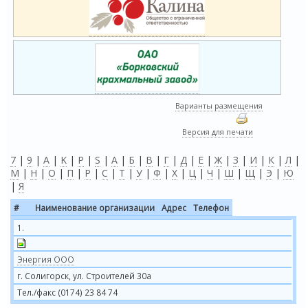
Варианты размещения
Версия для печати
7
|
9
|
A
|
K
|
P
|
S
|
А
|
Б
|
В
|
Г
|
Д
|
Е
|
Ж
|
З
|
И
|
К
|
Л
|
М
|
Н
|
О
|
П
|
Р
|
С
|
Т
|
У
|
Ф
|
Х
|
Ц
|
Ч
|
Ш
|
Щ
|
Э
|
Ю
|
Я
#
Наименование организации
Адрес
Телефон
1.
Энергия ООО
г. Солигорск, ул. Строителей 30а
Тел./факс (0174) 23 84 74