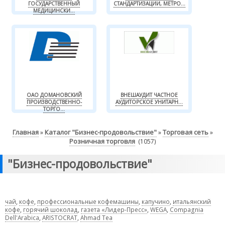
ГОСУДАРСТВЕННЫЙ
СТАНДАРТИЗАЦИИ, МЕТРО...
МЕДИЦИНСКИ...
ОАО ДОМАНОВСКИЙ
ВНЕШАУДИТ ЧАСТНОЕ
ПРОИЗВОДСТВЕННО-
АУДИТОРСКОЕ УНИТАРН...
ТОРГО...
Главная
Каталог "Бизнес-продовольствие"
Торговая сеть
»
»
»
Розничная торговля
(1057)
"Бизнес-продовольствие"
чай
,
кофе
,
профессиональные кофемашины
,
капучино
,
итальянский
кофе
,
горячий шоколад
,
газета «Лидер-Пресс»
,
WEGA
,
Compagnia
Dell'Arabica
,
ARISTOCRAT
,
Ahmad Tea