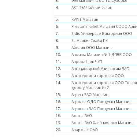
3.
999 Магазин ОДО ТД Сузорье
4.
ART-TEA Чайный салон
5.
KVINT Магазин
6.
Preston market Магазин СООО Арв
7.
Sidis Универсам Викториал ООО
8.
SL Маркет Слайд ПК
9.
Абелия ООО Магазин
10.
Авоська Магазин № 1 ДПВВ ООО
11.
Аврора Шоп ЧУП
12.
Автозаводской Универсам ЗАО
13.
Автосервис и торговля ООО
14.
Автосервис и торговля ООО Товар
дорогу Магазин № 2
15.
Агрест ЗАО Магазин
16.
Агролес ОДО Продукты Магазин
17.
Агростав ЗАО Продукты Магазин
18.
Ажына ЗАО
19.
Ажына ЗАО Хлеб-молоко Магазин
20.
Азарэнне ОАО