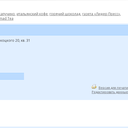
капучино
,
итальянский кофе
,
горячий шоколад
,
газета «Лидер-Пресс»
,
mad Tea
коцкого 20, кв. 31
Версия для печати
Редактировать данные