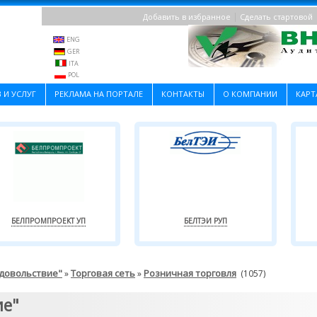
|
Добавить в избранное
Сделать стартовой
ENG
GER
ITA
POL
 И УСЛУГ
РЕКЛАМА НА ПОРТАЛЕ
КОНТАКТЫ
О КОМПАНИИ
КАРТ
БЕЛПРОМПРОЕКТ УП
БЕЛТЭИ РУП
одовольствие"
Торговая сеть
Розничная торговля
»
»
(1057)
ие"