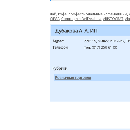
чай
,
кофе
,
профессиональные кофемашины
,
WEGA
,
Compagnia Dell'Arabica
,
ARISTOCRAT
,
Ah
Дубакова А. А. ИП
Адрес
:
220119, Минск, г. Минск, Ти
Телефон
:
Тел. (017) 259 61 00
Рубрики
:
Розничная торговля