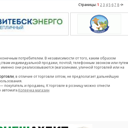
Страницы:
1
2
3
4
5
6
7
8
конечным потребителем. В независимости от того, каким образом
дствам индивидуальной продажи, почтой, телефонным звонком или путе
де именно они реализовываются (магазинами, уличной торговлей или на
орговли
, в отличие от торговли оптом, не предполагает дальнейшую
пользования.
— покупатель и продавец. К торговле в розницу можно отнести
 автомата.
Копеечка магазин