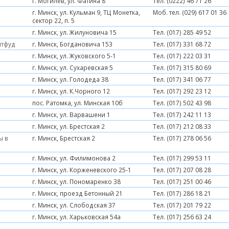
г. Могилев, ул. Фатина 8
Тел. (0222) 46 71 26
г. Минск, ул. Кульман 9, ТЦ Монетка,
Моб. тел. (029) 617 01 36
сектор 22, п. 5
г. Минск, ул. Жилуновича 15
Тел. (017) 285 49 52
итфуд
г. Минск, Богдановича 153
Тел. (017) 331 68 72
г. Минск, ул. Жуковского 5-1
Тел. (017) 222 03 31
г. Минск, ул. Сухаревская 5
Тел. (017) 315 80 69
г. Минск, ул. Голодеда 38
Тел. (017) 341 06 77
г. Минск, ул. К.Чорного 12
Тел. (017) 292 23 12
пос. Ратомка, ул. Минская 10б
Тел. (017) 502 43 98
г. Минск, ул. Варвашени 1
Тел. (017) 242 11 13
г. Минск, ул. Брестская 2
Тел. (017) 212 08 33
ы в
г. Минск, Брестская 2
Тел. (017) 278 06 56
г. Минск, ул. Филимонова 2
Тел. (017) 299 53 11
г. Минск, ул. Корженевского 25-1
Тел. (017) 207 08 28
г. Минск, ул. Пономаренко 38
Тел. (017) 251 00 46
г. Минск, проезд Бетонный 21
Тел. (017) 286 18 21
г. Минск, ул. Слободская 37
Тел. (017) 201 79 22
г. Минск, ул. Харьковская 54а
Тел. (017) 256 63 24