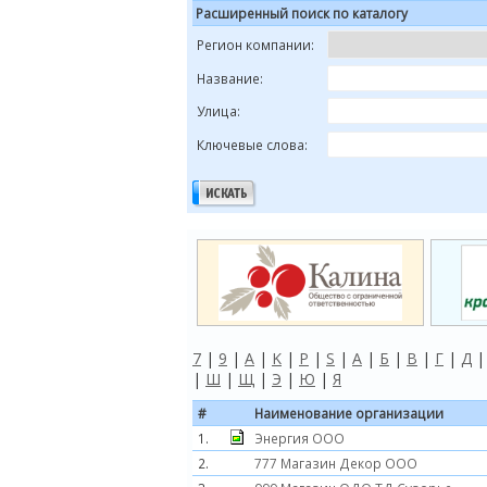
Расширенный поиск по каталогу
Регион компании:
Название:
Улица:
Ключевые слова:
7
|
9
|
A
|
K
|
P
|
S
|
А
|
Б
|
В
|
Г
|
Д
|
Ш
|
Щ
|
Э
|
Ю
|
Я
#
Наименование организации
1.
Энергия ООО
2.
777 Магазин Декор ООО