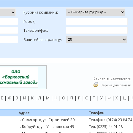
Рубрика компании:
Город:
Телефон/факс:
Записей на страницу:
Варианты размещения
Версия для печати
|
Е
|
Ж
|
З
|
И
|
К
|
Л
|
М
|
Н
|
О
|
П
|
Р
|
С
|
Т
|
У
|
Ф
|
Х
|
Ц
|
Адрес
Телефон
г. Солигорск, ул. Строителей 30а
Тел./факс (0174) 23 84 74
г. Бобруйск, ул. Ульяновская 49
Тел. (0225) 44 91 28