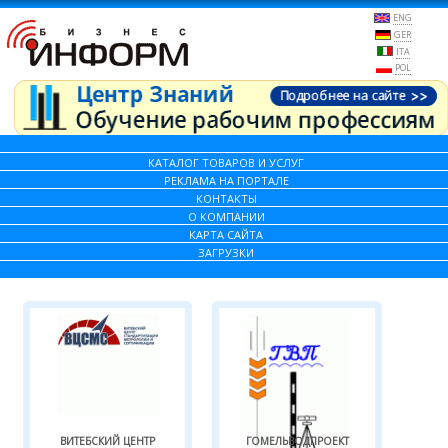
ENG
GER
ITA
POL
КАТАЛОГ ТОВАРОВ И УСЛУГ
РЕКЛАМА НА ПОРТАЛЕ
КОНТАКТЫ
О КОМПАНИИ
КАРТА САЙТА
ЗАГРУЗКИ
ВИТЕБСКИЙ ЦЕНТР
ГОМЕЛЬВОДПРОЕКТ