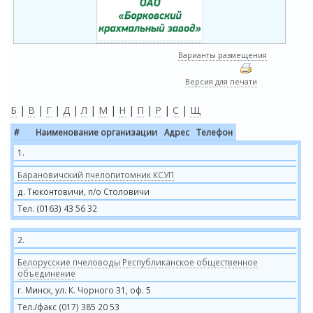
Варианты размещения
Версия для печати
Б
|
В
|
Г
|
Д
|
Л
|
М
|
Н
|
П
|
Р
|
С
|
Щ
#
Наименование организации
Адрес
Телефон
1.
Барановичский пчелопитомник КСУП
д. Тюконтовичи, п/о Столовичи
Тел. (0163) 43 56 32
2.
Белорусские пчеловоды Республиканское общественное
объединение
г. Минск, ул. К. Чорного 31, оф. 5
Тел./факс (017) 385 20 53