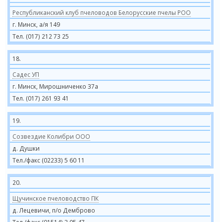
Республиканский клуб пчеловодов Белорусские пчелы РОО
г. Минск, а/я 149
Тел. (017) 212 73 25
18.
Садес УП
г. Минск, Мирошниченко 37а
Тел. (017) 261 93 41
19.
Созвездие Колибри ООО
д. Душки
Тел./факс (02233) 5 60 11
20.
Щучинское пчеловодство ПК
д. Лецевичи, п/о Демброво