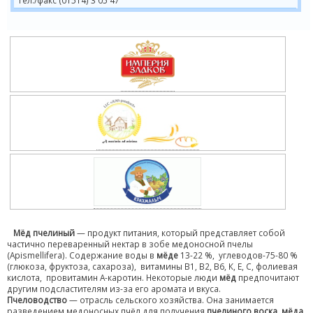
Тел./факс (01514) 3 05 47
Мёд пчелиный
— продукт питания, который представляет собой
частично переваренный нектар в зобе медоносной пчелы
(Apismellifera). Содержание воды в
мёде
13-22 %, углеводов-75-80 %
(глюкоза, фруктоза, сахароза), витамины В1, В2, В6, К, Е, С, фолиевая
кислота, провитамин А-каротин. Некоторые люди
мёд
предпочитают
другим подсластителям из-за его аромата и вкуса.
Пчеловодство
— отрасль сельского хозяйства. Она занимается
разведением медоносных пчёл для получения
пчелиного воска, мёда