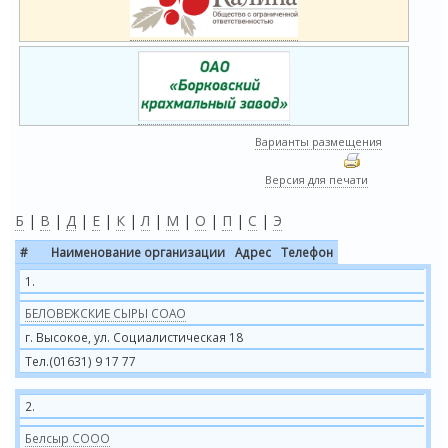
Варианты размещения
Версия для печати
Б
|
В
|
Д
|
Е
|
К
|
Л
|
М
|
О
|
П
|
С
|
Э
#
Наименование организации
Адрес
Телефон
1.
БЕЛОВЕЖСКИЕ СЫРЫ СОАО
г. Высокое, ул. Социалистическая 18
Тел.(01631) 9 17 77
2.
Белсыр СООО