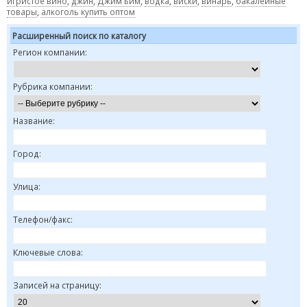
игристое вино
,
джин
,
Джим Бим
,
водка
,
виски
,
винарь
,
бакалейные
товары
,
алкоголь купить оптом
Расширенный поиск по каталогу
Регион компании:
Рубрика компании:
Название:
Город:
Улица:
Телефон/факс:
Ключевые слова:
Записей на страницу: