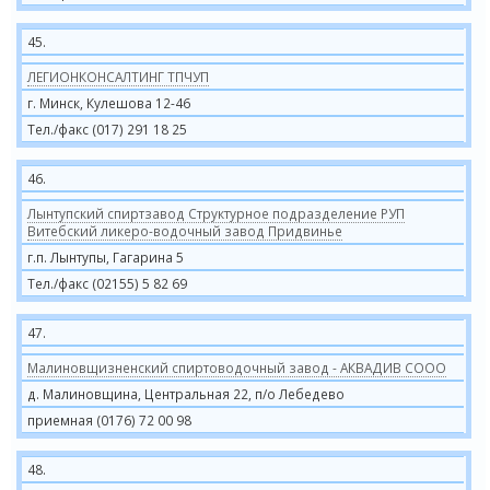
45.
ЛЕГИОНКОНСАЛТИНГ ТПЧУП
г. Минск, Кулешова 12-46
Тел./факс (017) 291 18 25
46.
Лынтупский спиртзавод Структурное подразделение РУП
Витебский ликеро-водочный завод Придвинье
г.п. Лынтупы, Гагарина 5
Тел./факс (02155) 5 82 69
47.
Малиновщизненский спиртоводочный завод - АКВАДИВ СООО
д. Малиновщина, Центральная 22, п/о Лебедево
приемная (0176) 72 00 98
48.