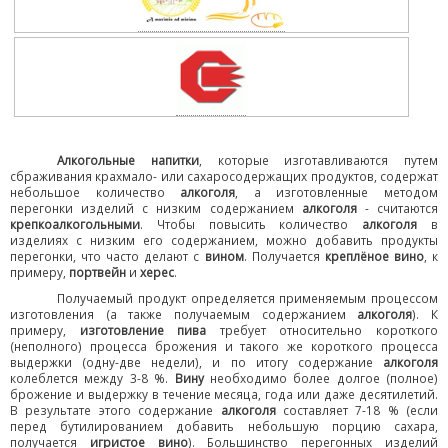
Алкогольные напитки
, которые изготавливаются путем
сбраживания крахмало- или сахаросодержащих продуктов, содержат
небольшое количество
алкоголя
, а изготовленные методом
перегонки изделий с низким содержанием
алкоголя
- считаются
крепкоалкогольными
. Чтобы повысить количество
алкоголя
в
изделиях с низким его содержанием, можно добавить продукты
перегонки, что часто делают с
вином
. Получается
креплёное вино
, к
примеру,
портвейн
и
херес
.
Получаемый продукт определяется применяемым процессом
изготовления (а также получаемым содержанием
алкоголя
). К
примеру,
изготовление пива
требует относительно короткого
(неполного) процесса брожения и такого же короткого процесса
выдержки (одну-две недели), и по итогу содержание
алкоголя
колеблется между 3-8 %.
Вину
необходимо более долгое (полное)
брожение и выдержку в течение месяца, года или даже десятилетий.
В результате этого содержание
алкоголя
составляет 7-18 % (если
перед бутилированием добавить небольшую порцию сахара,
получается
игристое вино
). Большинство перегонных изделий