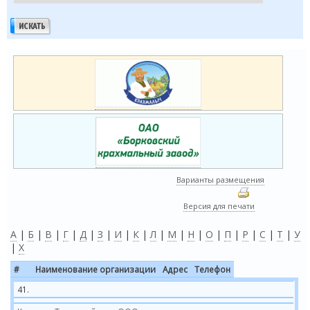
Варианты размещения
Версия для печати
А
|
Б
|
В
|
Г
|
Д
|
З
|
И
|
К
|
Л
|
М
|
Н
|
О
|
П
|
Р
|
С
|
Т
|
У
|
Х
#
Наименование организации
Адрес
Телефон
41.