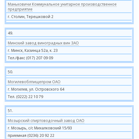
Маньковичи Коммунальное унитарное производственное
предприятие
г. Столин, Терешковой 2
49.
Минский завод виноградных вин ЗАО
г. Минск, Казинца 52а, к. 23
Тел./факс (017) 207 09 09
50.
Могилевоблпищепром ОАО
г. Могилев, ул. Островского 64
Тел. (0222) 22 10 79
51.
Мозырский спиртоводочный завод ОАО
г. Мозырь, с/с Михалковский 15/93
приемная (0236) 20 92 22