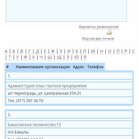
Варианты размещения
Версия для печати
А
|
Б
|
В
|
Г
|
Д
|
Е
|
Ж
|
З
|
И
|
К
|
Л
|
М
|
Н
|
О
|
П
|
Р
|
С
|
Т
|
У
|
Ф
|
Х
|
Ч
|
Ш
|
Щ
|
Э
|
Ю
|
Я
#
Наименование организации
Адрес
Телефон
1.
Адамант-Групп плюс Частное предприятие
а/г Черноградь, ул. Центральная 37А-21
Тел. (017) 267 06 70
2.
Бакштанское лесничество ГУ
п/о Бакшты