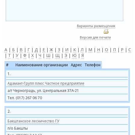
Варианты размещения
Версия для печати
А
|
Б
|
В
|
Г
|
Д
|
Е
|
Ж
|
З
|
И
|
К
|
Л
|
М
|
Н
|
О
|
П
|
Р
|
С
|
Т
|
У
|
Ф
|
Х
|
Ч
|
Ш
|
Щ
|
Э
|
Ю
|
Я
#
Наименование организации
Адрес
Телефон
1.
Адамант-Групп плюс Частное предприятие
а/г Черноградь, ул. Центральная 37А-21
Тел. (017) 267 06 70
2.
Бакштанское лесничество ГУ
п/о Бакшты