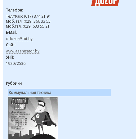
Телефон
:
Тел/Факс (017) 374 21 91
Моб. тел. (029) 366 33 55
Моб.тел. (029) 633 55 21
E-Mail
:
ddozor@tut.by
Сайт
:
www.asenizator.by
УНП
:
192072536
Рубрики
:
Коммунальная техника