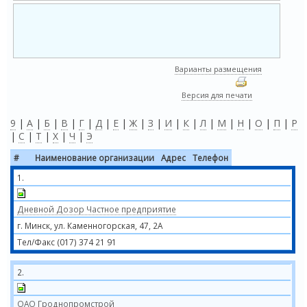
Варианты размещения
Версия для печати
9
|
А
|
Б
|
В
|
Г
|
Д
|
Е
|
Ж
|
З
|
И
|
К
|
Л
|
М
|
Н
|
О
|
П
|
Р
|
С
|
Т
|
Х
|
Ч
|
Э
#
Наименование организации
Адрес
Телефон
1.
Дневной Дозор Частное предприятие
г. Минск, ул. Каменногорская, 47, 2A
Тел/Факс (017) 374 21 91
2.
ОАО Гроднопромстрой