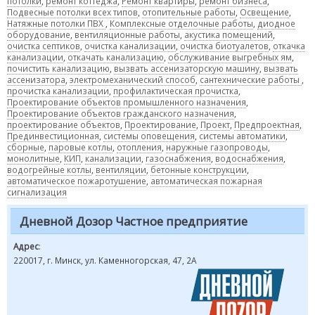
потолки
,
ремонт коттеджа
,
Ремонт квартиры
,
ремонт бизнеса
,
Подвесные потолки всех типов
,
отопительные работы
,
Освещение
,
Натяжные потолки ПВХ
,
Комплексные отделочные работы
,
диодное
оборудование
,
вентиляционные работы
,
акустика помещений
,
очистка септиков
,
очистка канализации
,
очистка биотуалетов
,
откачка
канализации
,
откачать канализацию
,
обслуживание выгребных ям
,
почистить канализацию
,
вызвать ассенизаторскую машину
,
вызвать
ассенизатора
,
электромеханический способ
,
сантехнические работы
,
прочистка канализации
,
профилактическая прочистка
,
Проектирование объектов промышленного назначения
,
Проектирование объектов гражданского назначения
,
проектирование объектов
,
Проектирование
,
Проект
,
Предпроектная
,
Прединвестиционная
,
системы оповещения
,
системы автоматики
,
сборные
,
паровые котлы
,
отопления
,
наружные газопроводы
,
монолитные
,
КИП
,
канализации
,
газоснабжения
,
водоснабжения
,
водогрейные котлы
,
вентиляции
,
бетонные конструкции
,
автоматическое пожаротушение
,
автоматическая пожарная
сигнализация
Дневной Дозор Частное предприятие
Адрес
:
220017, г. Минск, ул. Каменногорская, 47, 2A