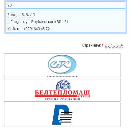
20.
Билида В. В. ИП
г. Гродно, ул. Врублевского 58-121
Моб. тел. (029) 649 45 72
Страницы:
1
2
3
4
5
6