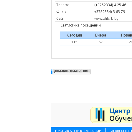
Телефон:
(+3752334) 4 25 46
Факс:
+3752334) 3 63 79
Сайт:
www.zhlcrb.by
Статистика посещений
Сегодня
Вчера
Позав
115
57
2
РУБРИКАТОР КОМПАНИЙ
ИНФО-ЦЕН