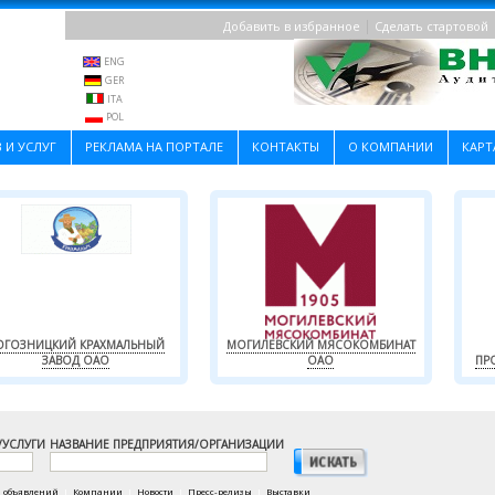
|
Добавить в избранное
Сделать стартовой
ENG
GER
ITA
POL
 И УСЛУГ
РЕКЛАМА НА ПОРТАЛЕ
КОНТАКТЫ
О КОМПАНИИ
КАРТ
ОГОЗНИЦКИЙ КРАХМАЛЬНЫЙ
МОГИЛЕВСКИЙ МЯСОКОМБИНАТ
ЗАВОД ОАО
ОАО
ПР
/УСЛУГИ
НАЗВАНИЕ ПРЕДПРИЯТИЯ/ОРГАНИЗАЦИИ
а объявлений
|
Компании
|
Новости
|
Пресс-релизы
|
Выставки