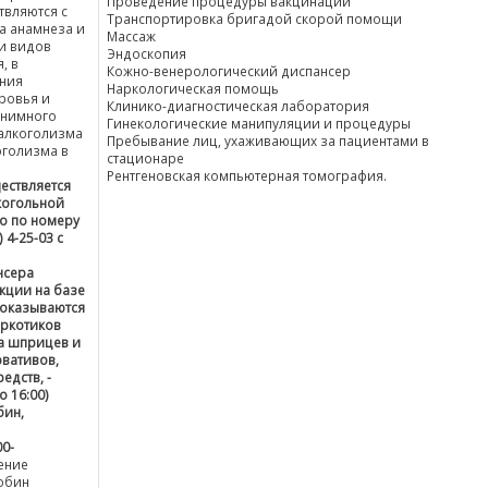
Проведение процедуры вакцинации
твляются с
Транспортировка бригадой скорой помощи
а анамнеза и
Массаж
и видов
Эндоскопия
, в
Кожно-венерологический диспансер
ния
Наркологическая помощь
ровья и
Клинико-диагностическая лаборатория
онимного
Гинекологические манипуляции и процедуры
 алкоголизма
Пребывание лиц, ухаживающих за пациентами в
оголизма в
стационаре
Рентгеновская компьютерная томография.
ествляется
когольной
о по номеру
 4-25-03 с
нсера
кции на базе
 оказываются
аркотиков
а шприцев и
рвативов,
едств, -
о 16:00)
бин,
0-
ение
обин