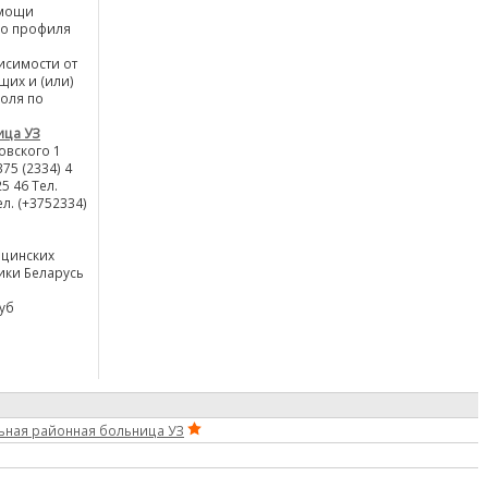
омощи
го профиля
исимости от
их и (или)
голя по
ица УЗ
ровского 1
5 (2334) 4
25 46 Тел.
ел. (+3752334)
ицинских
ики Беларусь
уб
ьная районная больница УЗ