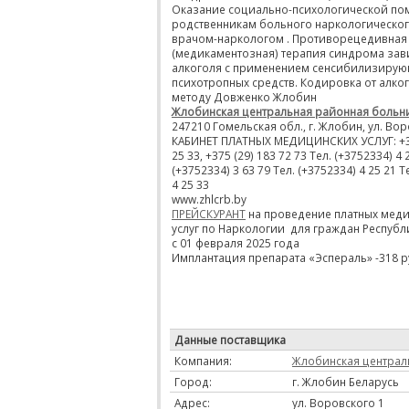
Оказание социально-психологической п
родственникам больного наркологическо
врачом-наркологом . Противорецедивная
(медикаментозная) терапия синдрома зав
алкоголя с применением сенсибилизирующ
психотропных средств. Кодировка от алко
методу Довженко Жлобин
Жлобинская центральная районная больн
247210 Гомельская обл., г. Жлобин, ул. Во
КАБИНЕТ ПЛАТНЫХ МЕДИЦИНСКИХ УСЛУГ: +37
25 33, +375 (29) 183 72 73 Тел. (+3752334) 4 
(+3752334) 3 63 79 Тел. (+3752334) 4 25 21 Т
4 25 33
www.zhlcrb.by
ПРЕЙСКУРАНТ
на проведение платных мед
услуг по Наркологии для граждан Республ
с 01 февраля 2025 года
Имплантация препарата «Эспераль» -318 р
Данные поставщика
Компания:
Жлобинская централ
Город:
г. Жлобин Беларусь
Адрес:
ул. Воровского 1