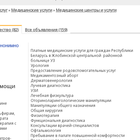
слуг
Медицинские услуги
Медицинские центры и услуги
»
»
ство (82)
Все объявления (159)
анонимно
Платные медицинские услуги для граждан Республики
Беларусь в Жлобинской центральной районной
больнице УЗ
Урология
Предоставление родовспомогательных услуг
Медикаментозный аборт
Дерматовенерология
омощи
Лучевая диагностика
УЗИ
Лечебная физкультура
Оториноларингологические манипуляции
бине
Манипуляции общего назначения
Общая хирургия
льфирам,
Физиотерапия
рата
Функциональня диагностика
ерапия с
Консультации врачей-специалистов
сами
Офтальмология
Пребывание в палате повышенной комфортности
атров-