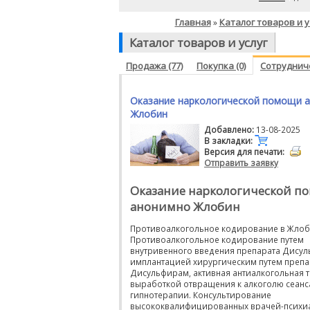
Главная
Каталог товаров и у
»
Каталог товаров и услуг
Продажа (77)
Покупка (0)
Сотрудниче
Оказание наркологической помощи 
Жлобин
Добавлено:
13-08-2025
В закладки:
Версия для печати:
Отправить заявку
Оказание наркологической п
анонимно Жлобин
Противоалкогольное кодирование в Жло
Противоалкогольное кодирование путем
внутривенного введения препарата Дису
имплантацией хирургическим путем препа
Дисульфирам, активная антиалкогольная т
выработкой отвращения к алкоголю сеан
гипнотерапии. Консультирование
высококвалифицированных врачей-психи