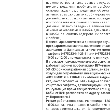
наркологов, врача-психотерапевта осущес
целью определения проблемы путем сбор
осмотра пациентов, определения объема 
лечения, возможности их комбинирования
дальнейшем коррекции лечения, проведе
психообразования, оценки состояния здо
дальнейшей тактики ведения. Клиника ан
лечения алкоголизма в Жлобине,Лечение
в Жлобине анонимно,Кодирование от алк
Жлобине ,
В психонаркологическом диспансере осущ
предварительная запись на лечение от ал
зависимости. Записаться на лечение можн
телефона (+3752334) 4-25-11 или (+3752334)
10:00 до 12:00 с понедельника по пятницу.
В структуре психонаркологического диспа
работает кабинет профилактики ВИЧ-инфе
УЗ «Жлобинская районная больница», где
услуги для потребителей инъекционных н
АНОНИМНО и БЕСПЛАТНО: - обмен и выдач
игл, - экспресс-тест на ВИЧ, - выдача презе
спиртовых салфеток, дезинфицирующих ср
консультация врача-специалиста (с 12:00 д
Кабинет ПИН расположен по адресу: г.Жло
ул.Воровского,1
Режим работы: понедельник-пятница – 12:0
16:00.
Капельница от запоя в Жлобине Леч
синдрома отмены алкоголя (анонимно)Жл