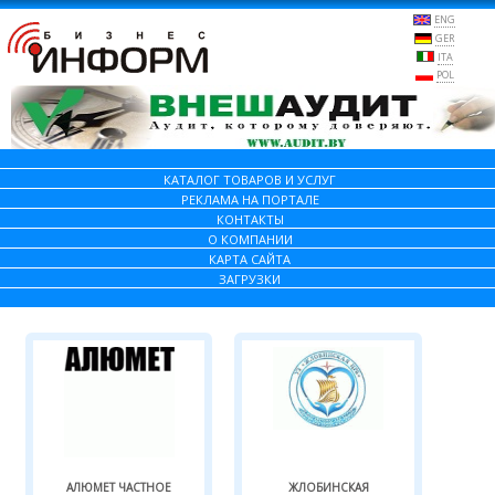
ENG
GER
ITA
POL
КАТАЛОГ ТОВАРОВ И УСЛУГ
РЕКЛАМА НА ПОРТАЛЕ
КОНТАКТЫ
О КОМПАНИИ
КАРТА САЙТА
ЗАГРУЗКИ
АЛЮМЕТ ЧАСТНОЕ
ЖЛОБИНСКАЯ