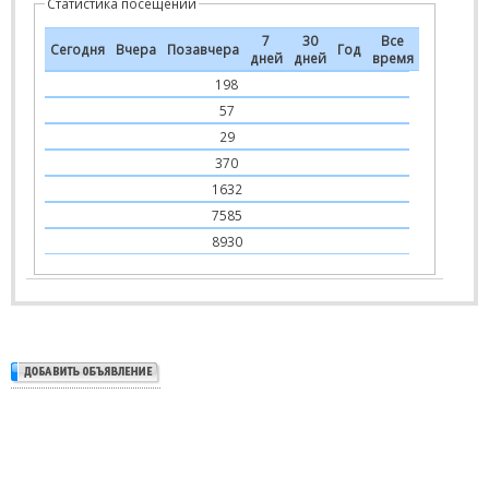
Статистика посещений
7
30
Все
Сегодня
Вчера
Позавчера
Год
дней
дней
время
198
57
29
370
1632
7585
8930