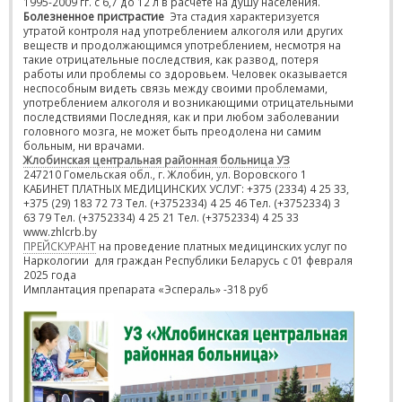
1995-2009 гг. с 6,7 до 12 л в расчете на душу населения.
Болезненное пристрастие
Эта стадия характеризуется
утратой контроля над употреблением алкоголя или других
веществ и продолжающимся употреблением, несмотря на
такие отрицательные последствия, как развод, потеря
работы или проблемы со здоровьем. Человек оказывается
неспособным видеть связь между своими проблемами,
употреблением алкоголя и возникающими отрицательными
последствиями Последняя, как и при любом заболевании
головного мозга, не может быть преодолена ни самим
больным, ни врачами.
Жлобинская центральная районная больница УЗ
247210 Гомельская обл., г. Жлобин, ул. Воровского 1
КАБИНЕТ ПЛАТНЫХ МЕДИЦИНСКИХ УСЛУГ: +375 (2334) 4 25 33,
+375 (29) 183 72 73 Тел. (+3752334) 4 25 46 Тел. (+3752334) 3
63 79 Тел. (+3752334) 4 25 21 Тел. (+3752334) 4 25 33
www.zhlcrb.by
ПРЕЙСКУРАНТ
на проведение платных медицинских услуг по
Наркологии для граждан Республики Беларусь с 01 февраля
2025 года
Имплантация препарата «Эспераль» -318 руб