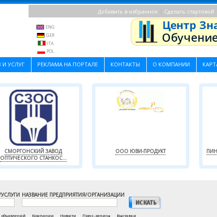
|
Добавить в избранное
Сделать стартовой
ENG
GER
ITA
POL
 И УСЛУГ
РЕКЛАМА НА ПОРТАЛЕ
КОНТАКТЫ
О КОМПАНИИ
КАРТ
СМОРГОНСКИЙ ЗАВОД
ООО ЮВИ-ПРОДУКТ
ПИН
ОПТИЧЕСКОГО СТАНКОС...
/УСЛУГИ
НАЗВАНИЕ ПРЕДПРИЯТИЯ/ОРГАНИЗАЦИИ
а объявлений
|
Компании
|
Новости
|
Пресс-релизы
|
Выставки