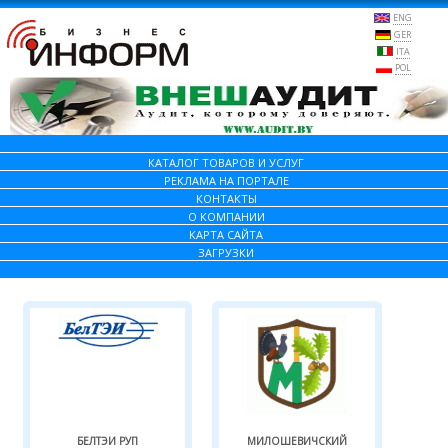
ENG
GER
ITA
POL
КАТАЛОГ ТОВАРОВ И УСЛУГ
РЕКЛАМА НА ПОРТАЛЕ
КОНТАКТЫ
О КОМПАНИИ
КАРТА САЙТА
ЗАГРУЗКИ
БЕЛТЭИ РУП
МИЛОШЕВИЧСКИЙ