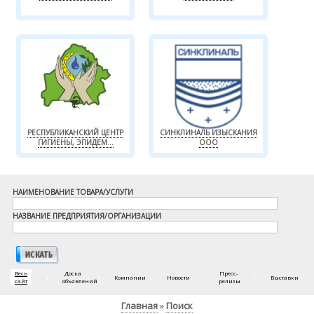
РЕСПУБЛИКАНСКИЙ ЦЕНТР
СИНКЛИНАЛЬ ИЗЫСКАНИЯ
ГИГИЕНЫ, ЭПИДЕМ...
ООО
НАИМЕНОВАНИЕ ТОВАРА/УСЛУГИ
НАЗВАНИЕ ПРЕДПРИЯТИЯ/ОРГАНИЗАЦИИ
Весь
Доска
Пресс-
|
|
Компании
|
Новости
|
|
Выставки
сайт
объявлений
релизы
Главная
Поиск
»