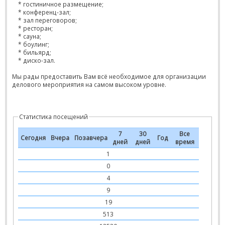
* гостиничное размещение;
* конференц-зал;
* зал переговоров;
* ресторан;
* сауна;
* боулинг;
* бильярд;
* диско-зал.
Мы рады предоставить Вам всё необходимое для организации
делового мероприятия на самом высоком уровне.
Статистика посещений
7
30
Все
Сегодня
Вчера
Позавчера
Год
дней
дней
время
1
0
4
9
19
513