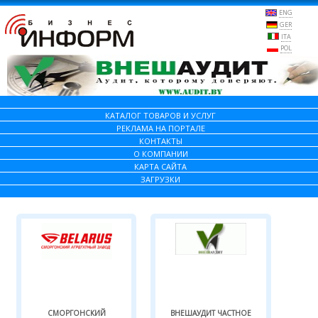
ENG
GER
ITA
POL
КАТАЛОГ ТОВАРОВ И УСЛУГ
РЕКЛАМА НА ПОРТАЛЕ
КОНТАКТЫ
О КОМПАНИИ
КАРТА САЙТА
ЗАГРУЗКИ
СМОРГОНСКИЙ
ВНЕШАУДИТ ЧАСТНОЕ