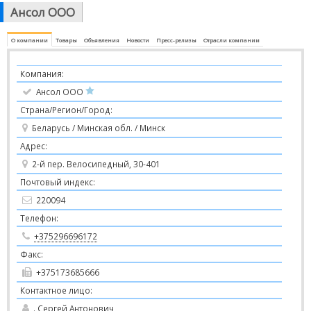
Ансол ООО
О компании
Товары
Объявления
Новости
Пресс-релизы
Отрасли компании
Компания:
Ансол ООО
Страна/Регион/Город:
Беларусь / Минская обл. / Минск
Адрес:
2-й пер. Велосипедный, 30-401
Почтовый индекс:
220094
Телефон:
+375296696172
Факс:
+375173685666
Контактное лицо:
. Сергей Антонович