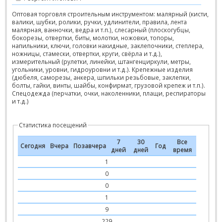
Оптовая торговля строительным инструментом: малярный (кисти,
валики, шубки, ролики, ручки, удлинители, правила, лента
малярная, ванночки, ведра и т.п.), слесарный (плоскогубцы,
бокорезы, отвертки, биты, молотки, ножовки, топоры,
напильники, ключи, головки накидные, заклепочники, степлера,
ножницы, стамески, отвертки, круги, свёрла и т.д.),
измерительный (рулетки, линейки, штангенциркули, метры,
угольники, уровни, гидроуровни и т.д.). Крепежные изделия
(дюбеля, саморезы, анкера, шпильки резьбовые, заклепки,
болты, гайки, винты, шайбы, конфирмат, грузовой крепеж и т.п.).
Спецодежда (перчатки, очки, наколенники, плащи, респираторы
и т.д.)
Статистика посещений
7
30
Все
Сегодня
Вчера
Позавчера
Год
дней
дней
время
1
0
0
1
9
229