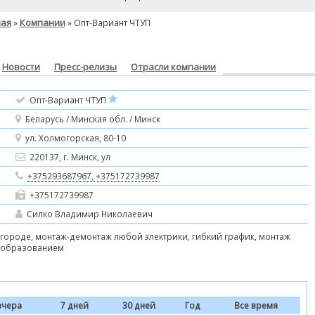
ная
Компании
»
» Опт-Вариант ЧТУП
Новости
Пресс-релизы
Отрасли компании
Опт-Вариант ЧТУП
Беларусь / Минская обл. / Минск
ул. Холмогорская, 80-10
220137, г. Минск, ул
+375293687967, +375172739987
+375172739987
Силко Владимир Николаевич
игороде, монтаж-демонтаж любой электрики, гибкий график, монтаж
 образованием
вчера
7 дней
30 дней
Год
Все время