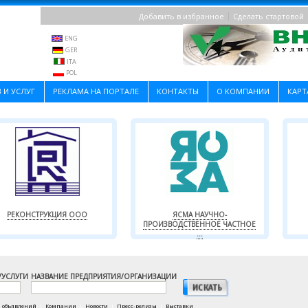
|
Добавить в избранное
Сделать стартовой
ENG
GER
ITA
POL
 И УСЛУГ
РЕКЛАМА НА ПОРТАЛЕ
КОНТАКТЫ
О КОМПАНИИ
КАРТ
РЕКОНСТРУКЦИЯ ООО
ЯСМА НАУЧНО-
ПРОИЗВОДСТВЕННОЕ ЧАСТНОЕ
...
/УСЛУГИ
НАЗВАНИЕ ПРЕДПРИЯТИЯ/ОРГАНИЗАЦИИ
а объявлений
|
Компании
|
Новости
|
Пресс-релизы
|
Выставки