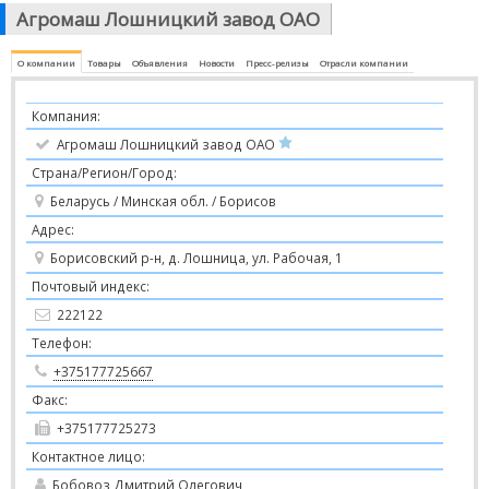
Агромаш Лошницкий завод ОАО
О компании
Товары
Объявления
Новости
Пресс-релизы
Отрасли компании
Компания:
Агромаш Лошницкий завод ОАО
Страна/Регион/Город:
Беларусь / Минская обл. / Борисов
Адрес:
Борисовский р-н, д. Лошница, ул. Рабочая, 1
Почтовый индекс:
222122
Телефон:
+375177725667
Факс:
+375177725273
Контактное лицо:
Бобовоз Дмитрий Олегович